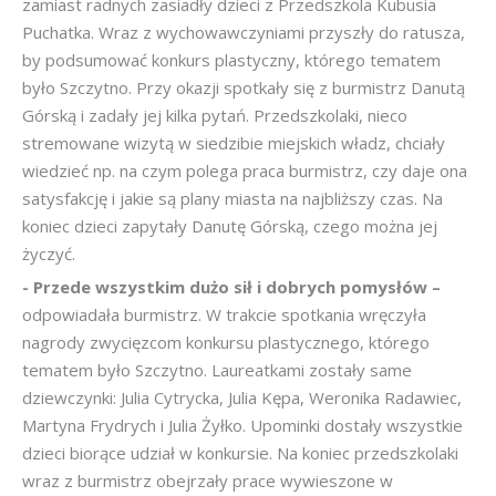
zamiast radnych zasiadły dzieci z Przedszkola Kubusia
Puchatka. Wraz z wychowawczyniami przyszły do ratusza,
by podsumować konkurs plastyczny, którego tematem
było Szczytno. Przy okazji spotkały się z burmistrz Danutą
Górską i zadały jej kilka pytań. Przedszkolaki, nieco
stremowane wizytą w siedzibie miejskich władz, chciały
wiedzieć np. na czym polega praca burmistrz, czy daje ona
satysfakcję i jakie są plany miasta na najbliższy czas. Na
koniec dzieci zapytały Danutę Górską, czego można jej
życzyć.
- Przede wszystkim dużo sił i dobrych pomysłów –
odpowiadała burmistrz. W trakcie spotkania wręczyła
nagrody zwycięzcom konkursu plastycznego, którego
tematem było Szczytno. Laureatkami zostały same
dziewczynki: Julia Cytrycka, Julia Kępa, Weronika Radawiec,
Martyna Frydrych i Julia Żyłko. Upominki dostały wszystkie
dzieci biorące udział w konkursie. Na koniec przedszkolaki
wraz z burmistrz obejrzały prace wywieszone w