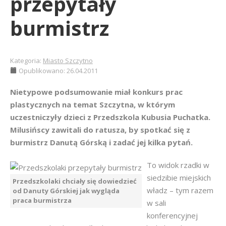
przepytały
burmistrz
Kategoria:
Miasto Szczytno
Opublikowano: 26.04.2011
Nietypowe podsumowanie miał konkurs prac
plastycznych na temat Szczytna, w którym
uczestniczyły dzieci z Przedszkola Kubusia Puchatka.
Milusińscy zawitali do ratusza, by spotkać się z
burmistrz Danutą Górską i zadać jej kilka pytań.
To widok rzadki w
siedzibie miejskich
Przedszkolaki chciały się dowiedzieć
władz – tym razem
od Danuty Górskiej jak wygląda
praca burmistrza
w sali
konferencyjnej