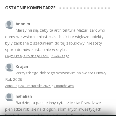
Anonim
Marzy mi się, żeby ta architektura Mazur, zarówno
domy we wsiach i miasteczkach jak i te większe obiekty
były zadbane z szacunkiem do tej zabudowy. Niestety
sporo domów zostało nie w stylu...
Ciągną kasę z Polskiego Ładu
·
2 weeks ago
Krajan
Wszystkiego dobrego Wszystkim na święta i Nowy
Rok 2026
Anna Bogusz - Pastorałka 2025
·
7 months ago
hahahah
Bardziej tu pasuje inny cytat z Misia: Prawdziwe
pieniądze robi się na drogich, słomianych inwestycjach
Podpisali umowę na wieżę - Kurek Mazurski
·
7 months ago