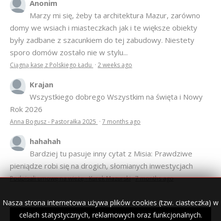
domy we wsiach i miasteczkach jak i te większe obiekty
były zadbane z szacunkiem do tej zabudowy. Niestety
sporo domów zostało nie w stylu...
Ciągną kasę z Polskiego Ładu
·
2 weeks ago
Krajan
Wszystkiego dobrego Wszystkim na święta i Nowy
Rok 2026
Anna Bogusz - Pastorałka 2025
·
7 months ago
hahahah
Bardziej tu pasuje inny cytat z Misia: Prawdziwe
pieniądze robi się na drogich, słomianych inwestycjach
Podpisali umowę na wieżę - Kurek Mazurski
·
7 months ago
Nasza strona internetowa używa plików cookies (tzw. ciasteczka) w
© 2007–2018 Kurek Mazurski — archiwalne wydania lokalnej
celach statystycznych, reklamowych oraz funkcjonalnych.
gazety.