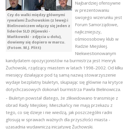
Najbardziej ofensywne
w prezentowaniu
Czy do walki między głównymi
swojego wizerunku jest
rywalami Żuchowskim (z lewej) i
Forum Samorządowe,
Bielinowiczem włączy się jeden z
liderów SLD (Kijewski -
najliczniejszy,
Mańkowski - zdjęcia u dołu),
ośmioosobowy klub w
dowiemy się dopiero w marcu.
Radzie Miejskiej.
(Fotom. M.J. Plitt)
Niekwestionowanym
kandydatem opozycjonistów na burmistrza jest Henryk
Żuchowski, rządzący miastem w latach 1998-2002. Od kilku
miesięcy działające pod tą samą nazwą stowarzyszenie
wydaje bezpłatny biuletyn, skupiając się głównie na krytyce
dotychczasowych dokonań burmistrza Pawła Bielinowicza.
- Biuletyn powstał dlatego, że zlikwidowano transmisje z
obrad Rady Miejskiej. Mieszkańcy nie mają przekazu z
tego, co się dzieje i nie wiedzą, jak poszczególni radni
głosują w sprawach ważnych dla przyszłości miasta -
uzasadnia wydawniczą inicjatywę Żuchowski.