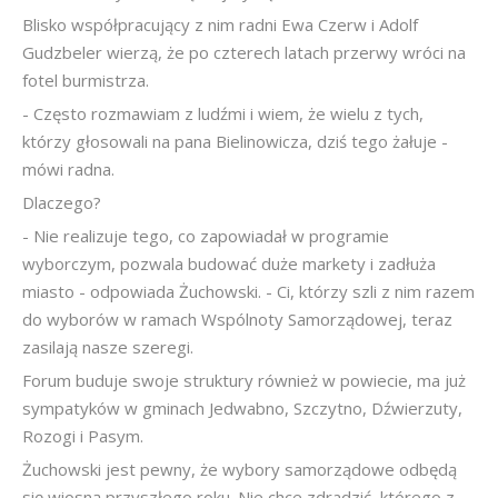
Blisko współpracujący z nim radni Ewa Czerw i Adolf
Gudzbeler wierzą, że po czterech latach przerwy wróci na
fotel burmistrza.
- Często rozmawiam z ludźmi i wiem, że wielu z tych,
którzy głosowali na pana Bielinowicza, dziś tego żałuje -
mówi radna.
Dlaczego?
- Nie realizuje tego, co zapowiadał w programie
wyborczym, pozwala budować duże markety i zadłuża
miasto - odpowiada Żuchowski. - Ci, którzy szli z nim razem
do wyborów w ramach Wspólnoty Samorządowej, teraz
zasilają nasze szeregi.
Forum buduje swoje struktury również w powiecie, ma już
sympatyków w gminach Jedwabno, Szczytno, Dźwierzuty,
Rozogi i Pasym.
Żuchowski jest pewny, że wybory samorządowe odbędą
się wiosną przyszłego roku. Nie chce zdradzić, którego z