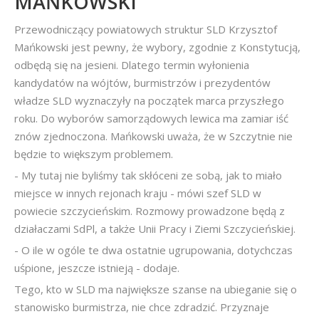
MAŃKOWSKI
Przewodniczący powiatowych struktur SLD Krzysztof
Mańkowski jest pewny, że wybory, zgodnie z Konstytucją,
odbędą się na jesieni. Dlatego termin wyłonienia
kandydatów na wójtów, burmistrzów i prezydentów
władze SLD wyznaczyły na początek marca przyszłego
roku. Do wyborów samorządowych lewica ma zamiar iść
znów zjednoczona. Mańkowski uważa, że w Szczytnie nie
będzie to większym problemem.
- My tutaj nie byliśmy tak skłóceni ze sobą, jak to miało
miejsce w innych rejonach kraju - mówi szef SLD w
powiecie szczycieńskim. Rozmowy prowadzone będą z
działaczami SdPl, a także Unii Pracy i Ziemi Szczycieńskiej.
- O ile w ogóle te dwa ostatnie ugrupowania, dotychczas
uśpione, jeszcze istnieją - dodaje.
Tego, kto w SLD ma największe szanse na ubieganie się o
stanowisko burmistrza, nie chce zdradzić. Przyznaje