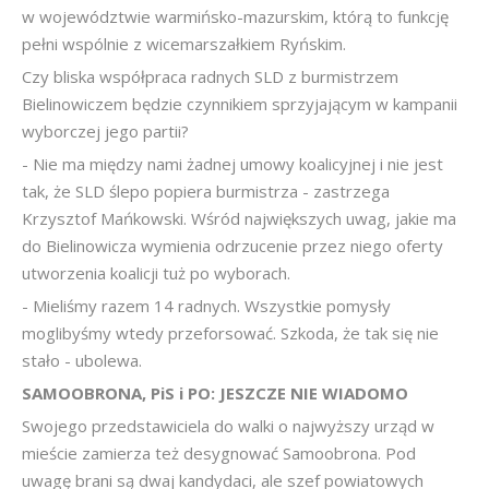
w województwie warmińsko-mazurskim, którą to funkcję
pełni wspólnie z wicemarszałkiem Ryńskim.
Czy bliska współpraca radnych SLD z burmistrzem
Bielinowiczem będzie czynnikiem sprzyjającym w kampanii
wyborczej jego partii?
- Nie ma między nami żadnej umowy koalicyjnej i nie jest
tak, że SLD ślepo popiera burmistrza - zastrzega
Krzysztof Mańkowski. Wśród największych uwag, jakie ma
do Bielinowicza wymienia odrzucenie przez niego oferty
utworzenia koalicji tuż po wyborach.
- Mieliśmy razem 14 radnych. Wszystkie pomysły
moglibyśmy wtedy przeforsować. Szkoda, że tak się nie
stało - ubolewa.
SAMOOBRONA, PiS i PO: JESZCZE NIE WIADOMO
Swojego przedstawiciela do walki o najwyższy urząd w
mieście zamierza też desygnować Samoobrona. Pod
uwagę brani są dwaj kandydaci, ale szef powiatowych