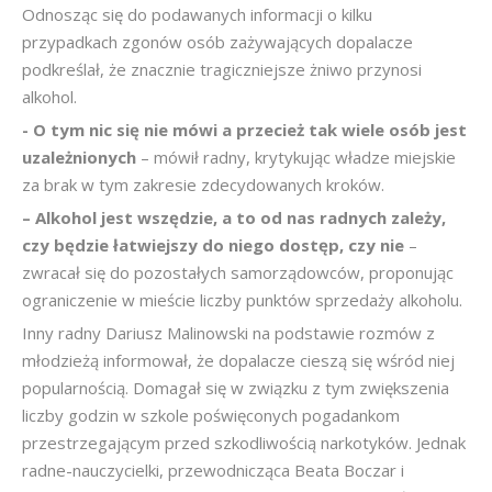
Odnosząc się do podawanych informacji o kilku
przypadkach zgonów osób zażywających dopalacze
podkreślał, że znacznie tragiczniejsze żniwo przynosi
alkohol.
- O tym nic się nie mówi a przecież tak wiele osób jest
uzależnionych
– mówił radny, krytykując władze miejskie
za brak w tym zakresie zdecydowanych kroków.
– Alkohol jest wszędzie, a to od nas radnych zależy,
czy będzie łatwiejszy do niego dostęp, czy nie
–
zwracał się do pozostałych samorządowców, proponując
ograniczenie w mieście liczby punktów sprzedaży alkoholu.
Inny radny Dariusz Malinowski na podstawie rozmów z
młodzieżą informował, że dopalacze cieszą się wśród niej
popularnością. Domagał się w związku z tym zwiększenia
liczby godzin w szkole poświęconych pogadankom
przestrzegającym przed szkodliwością narkotyków. Jednak
radne-nauczycielki, przewodnicząca Beata Boczar i