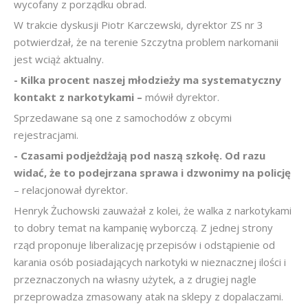
wycofany z porządku obrad.
W trakcie dyskusji Piotr Karczewski, dyrektor ZS nr 3
potwierdzał, że na terenie Szczytna problem narkomanii
jest wciąż aktualny.
- Kilka procent naszej młodzieży ma systematyczny
kontakt z narkotykami –
mówił dyrektor.
Sprzedawane są one z samochodów z obcymi
rejestracjami.
- Czasami podjeżdżają pod naszą szkołę. Od razu
widać, że to podejrzana sprawa i dzwonimy na policję
– relacjonował dyrektor.
Henryk Żuchowski zauważał z kolei, że walka z narkotykami
to dobry temat na kampanię wyborczą. Z jednej strony
rząd proponuje liberalizację przepisów i odstąpienie od
karania osób posiadających narkotyki w nieznacznej ilości i
przeznaczonych na własny użytek, a z drugiej nagle
przeprowadza zmasowany atak na sklepy z dopalaczami.