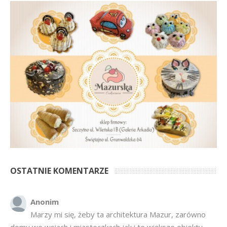
OSTATNIE KOMENTARZE
Anonim
Marzy mi się, żeby ta architektura Mazur, zarówno
domy we wsiach i miasteczkach jak i te większe obiekty
były zadbane z szacunkiem do tej zabudowy. Niestety