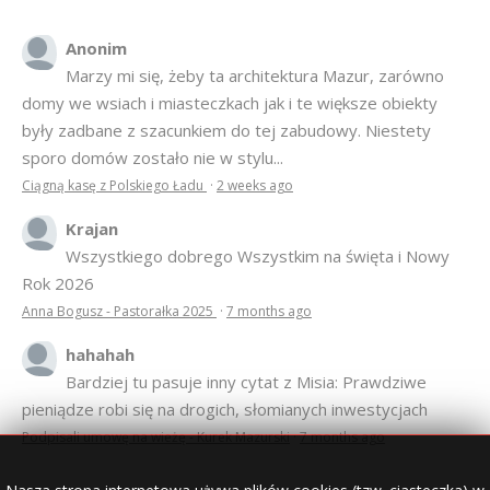
Anonim
Marzy mi się, żeby ta architektura Mazur, zarówno
domy we wsiach i miasteczkach jak i te większe obiekty
były zadbane z szacunkiem do tej zabudowy. Niestety
sporo domów zostało nie w stylu...
Ciągną kasę z Polskiego Ładu
·
2 weeks ago
Krajan
Wszystkiego dobrego Wszystkim na święta i Nowy
Rok 2026
Anna Bogusz - Pastorałka 2025
·
7 months ago
hahahah
Bardziej tu pasuje inny cytat z Misia: Prawdziwe
pieniądze robi się na drogich, słomianych inwestycjach
Podpisali umowę na wieżę - Kurek Mazurski
·
7 months ago