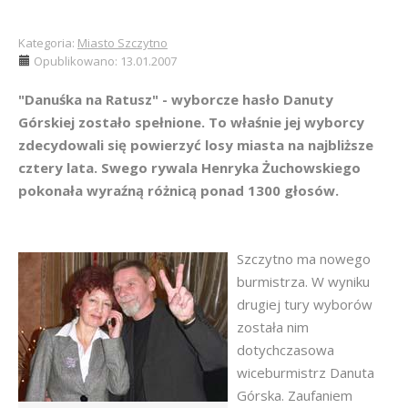
Kategoria:
Miasto Szczytno
Opublikowano: 13.01.2007
"Danuśka na Ratusz" - wyborcze hasło Danuty
Górskiej zostało spełnione. To właśnie jej wyborcy
zdecydowali się powierzyć losy miasta na najbliższe
cztery lata. Swego rywala Henryka Żuchowskiego
pokonała wyraźną różnicą ponad 1300 głosów.
Szczytno ma nowego
burmistrza. W wyniku
drugiej tury wyborów
została nim
dotychczasowa
wiceburmistrz Danuta
Górska. Zaufaniem