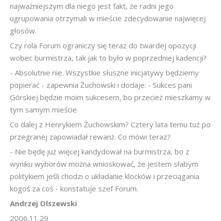
najważniejszym dla niego jest fakt, że radni jego
ugrupowania otrzymali w mieście zdecydowanie najwięcej
głosów.
Czy rola Forum ograniczy się teraz do twardej opozycji
wobec burmistrza, tak jak to było w poprzedniej kadencji?
- Absolutnie nie. Wszystkie słuszne inicjatywy będziemy
popierać - zapewnia Żuchowski i dodaje: - Sukces pani
Górskiej będzie moim sukcesem, bo przecież mieszkamy w
tym samym mieście.
Co dalej z Henrykiem Żuchowskim? Cztery lata temu tuż po
przegranej zapowiadał rewanż. Co mówi teraz?
- Nie będę już więcej kandydował na burmistrza, bo z
wyniku wyborów można wnioskować, że jestem słabym
politykiem jeśli chodzi o układanie klocków i przeciągania
kogoś za coś - konstatuje szef Forum.
Andrzej Olszewski
2006.11.29