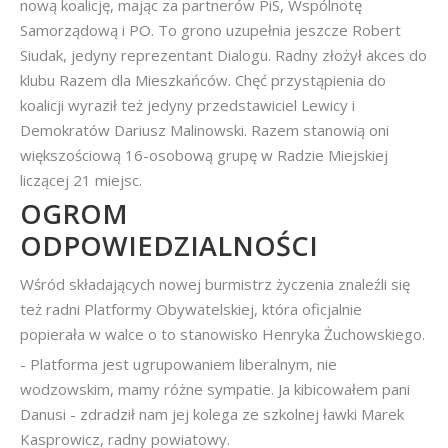
nową koalicję, mając za partnerów PiS, Wspólnotę
Samorządową i PO. To grono uzupełnia jeszcze Robert
Siudak, jedyny reprezentant Dialogu. Radny złożył akces do
klubu Razem dla Mieszkańców. Chęć przystąpienia do
koalicji wyraził też jedyny przedstawiciel Lewicy i
Demokratów Dariusz Malinowski. Razem stanowią oni
większościową 16-osobową grupę w Radzie Miejskiej
liczącej 21 miejsc.
OGROM
ODPOWIEDZIALNOŚCI
Wśród składających nowej burmistrz życzenia znaleźli się
też radni Platformy Obywatelskiej, która oficjalnie
popierała w walce o to stanowisko Henryka Żuchowskiego.
- Platforma jest ugrupowaniem liberalnym, nie
wodzowskim, mamy różne sympatie. Ja kibicowałem pani
Danusi - zdradził nam jej kolega ze szkolnej ławki Marek
Kasprowicz, radny powiatowy.