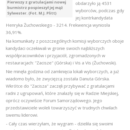
Pierwszy z gratulacjami nowej
obdarzyło ją 4531
burmistrz pospieszył jej mąż
wyborców, podczas gdy
Sylwester. (Fot. M.J. Plitt)
jej kontrkandydata
Henryka Żuchowskiego - 3214. Frekwencja wyniosła
36,91%.
Na komunikaty z poszczególnych komisji wyborczych oboje
kandydaci oczekiwali w gronie swoich najbliższych
współpracowników i przyjaciół, zgromadzonych w
restauracjach: "Zacisze" (Górska) i Vis a Vis (Żuchowski).
Nie minęła godzina od zamknięcia lokali wyborczych, a już
wiadomo było, że zwycięzcą została Danuta Górska.
Wkrótce do "Zacisza" zaczęli przybywać z gratulacjami
radni z ugrupowań, które znalazły się w Radzie Miejskiej,
oprócz oczywiście Forum Samorządowego. Jego
przedstawiciele woleli towarzyszyć w trudnych chwilach
swemu liderowi.
- Cały czas wierzyłam, że wygram - dzieliła się swoimi