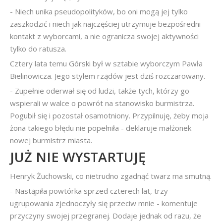
- Niech unika pseudopolityków, bo oni mogą jej tylko
zaszkodzić i niech jak najczęściej utrzymuje bezpośredni
kontakt z wyborcami, a nie ogranicza swojej aktywności
tylko do ratusza.
Cztery lata temu Górski był w sztabie wyborczym Pawła
Bielinowicza. Jego stylem rządów jest dziś rozczarowany.
- Zupełnie oderwał się od ludzi, także tych, którzy go
wspierali w walce o powrót na stanowisko burmistrza.
Pogubił się i pozostał osamotniony. Przypilnuję, żeby moja
żona takiego błędu nie popełniła - deklaruje małżonek
nowej burmistrz miasta.
JUŻ NIE WYSTARTUJĘ
Henryk Żuchowski, co nietrudno zgadnąć twarz ma smutną.
- Nastąpiła powtórka sprzed czterech lat, trzy
ugrupowania zjednoczyły się przeciw mnie - komentuje
przyczyny swojej przegranej. Dodaje jednak od razu, że