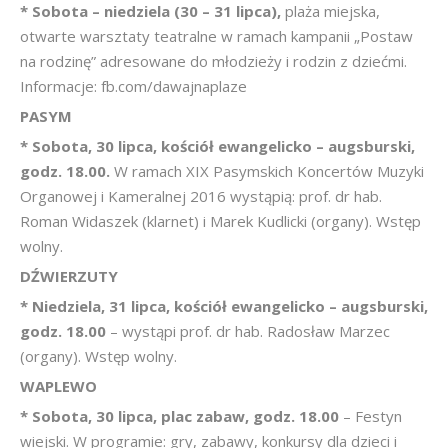
* Sobota – niedziela (30 – 31 lipca),
plaża miejska,
otwarte warsztaty teatralne w ramach kampanii „Postaw
na rodzinę” adresowane do młodzieży i rodzin z dziećmi.
Informacje: fb.com/dawajnaplaze
PASYM
* Sobota, 30 lipca, kościół ewangelicko – augsburski,
godz. 18.00.
W ramach XIX Pasymskich Koncertów Muzyki
Organowej i Kameralnej 2016 wystąpią: prof. dr hab.
Roman Widaszek (klarnet) i Marek Kudlicki (organy). Wstęp
wolny.
DŹWIERZUTY
* Niedziela, 31 lipca, kościół ewangelicko – augsburski,
godz. 18.00
– wystąpi prof. dr hab. Radosław Marzec
(organy). Wstęp wolny.
WAPLEWO
* Sobota, 30 lipca, plac zabaw, godz. 18.00
– Festyn
wiejski. W programie: gry, zabawy, konkursy dla dzieci i