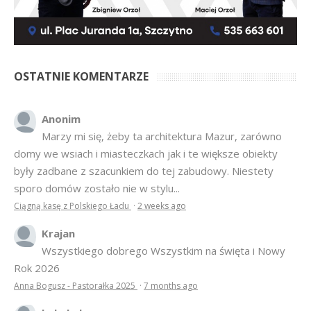
OSTATNIE KOMENTARZE
Anonim
Marzy mi się, żeby ta architektura Mazur, zarówno
domy we wsiach i miasteczkach jak i te większe obiekty
były zadbane z szacunkiem do tej zabudowy. Niestety
sporo domów zostało nie w stylu...
Ciągną kasę z Polskiego Ładu
·
2 weeks ago
Krajan
Wszystkiego dobrego Wszystkim na święta i Nowy
Rok 2026
Anna Bogusz - Pastorałka 2025
·
7 months ago