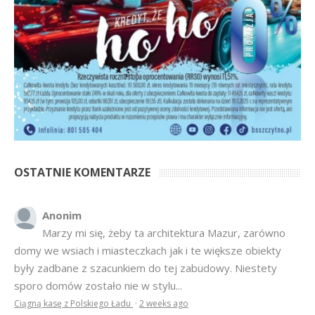
OSTATNIE KOMENTARZE
Anonim
Marzy mi się, żeby ta architektura Mazur, zarówno
domy we wsiach i miasteczkach jak i te większe obiekty
były zadbane z szacunkiem do tej zabudowy. Niestety
sporo domów zostało nie w stylu...
Ciągną kasę z Polskiego Ładu
·
2 weeks ago