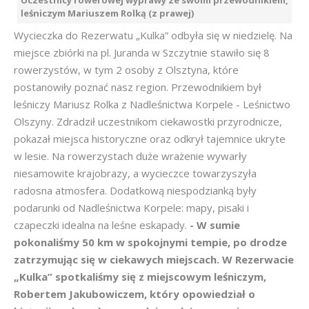
Uczestnicy rowerowej wyprawy ze swoim przewodnikiem,
leśniczym Mariuszem Rolką (z prawej)
Wycieczka do Rezerwatu „Kulka” odbyła się w niedzielę. Na
miejsce zbiórki na pl. Juranda w Szczytnie stawiło się 8
rowerzystów, w tym 2 osoby z Olsztyna, które
postanowiły poznać nasz region. Przewodnikiem był
leśniczy Mariusz Rolka z Nadleśnictwa Korpele - Leśnictwo
Olszyny. Zdradził uczestnikom ciekawostki przyrodnicze,
pokazał miejsca historyczne oraz odkrył tajemnice ukryte
w lesie. Na rowerzystach duże wrażenie wywarły
niesamowite krajobrazy, a wycieczce towarzyszyła
radosna atmosfera. Dodatkową niespodzianką były
podarunki od Nadleśnictwa Korpele: mapy, pisaki i
czapeczki idealna na leśne eskapady.
- W sumie
pokonaliśmy 50 km w spokojnymi tempie, po drodze
zatrzymując się w ciekawych miejscach. W Rezerwacie
„Kulka” spotkaliśmy się z miejscowym leśniczym,
Robertem Jakubowiczem, który opowiedział o