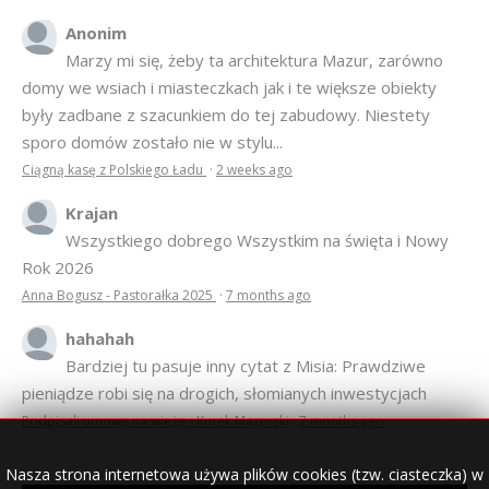
Anonim
Marzy mi się, żeby ta architektura Mazur, zarówno
domy we wsiach i miasteczkach jak i te większe obiekty
były zadbane z szacunkiem do tej zabudowy. Niestety
sporo domów zostało nie w stylu...
Ciągną kasę z Polskiego Ładu
·
2 weeks ago
Krajan
Wszystkiego dobrego Wszystkim na święta i Nowy
Rok 2026
Anna Bogusz - Pastorałka 2025
·
7 months ago
hahahah
Bardziej tu pasuje inny cytat z Misia: Prawdziwe
pieniądze robi się na drogich, słomianych inwestycjach
Podpisali umowę na wieżę - Kurek Mazurski
·
7 months ago
Nasza strona internetowa używa plików cookies (tzw. ciasteczka) w