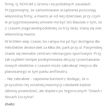
firmę, tj. NOVUM z Gromu i na podobnych zasadach.
Przypomnijmy, że zamontowane urządzenia pozostają
własnością firmy, a miasto je od niej dzierżawi, przy czym
w przygotowywanej umowie ma być też klauzula o tym, że
z czasem (najprawdopodobniej za trzy lata), staną się one
własnością miasta.
W krótkim więc czasie, bo rampa ma już być dostępna dla
miłośników deskorolek za kilka dni, park przy ul. Pasymskiej
stanie się niemalże centrum rekreacyjno-sportowym. Przy
tak szybkim tempie podejmowania decyzji i powstawania
nowych obiektów z czasem może zabraknąć miejsca dla
planowanego w tym parku amfiteatru.
- Nie zabraknie - zapewnia burmistrz dodając, że o
przyszłości tej ostatniej inwestycji cokolwiek będzie
skłonny powiedzieć, ale dopiero po tegorocznych "Dniach i
Nocach Szczytna".
(hab)