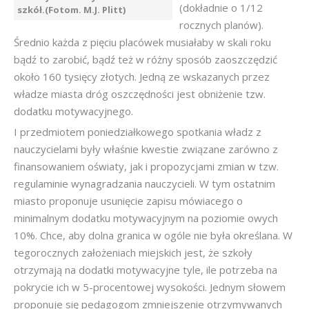
(dokładnie o 1/12
szkół.(Fotom. M.J. Plitt)
rocznych planów).
Średnio każda z pięciu placówek musiałaby w skali roku
bądź to zarobić, bądź też w różny sposób zaoszczędzić
około 160 tysięcy złotych. Jedną ze wskazanych przez
władze miasta dróg oszczędności jest obniżenie tzw.
dodatku motywacyjnego.
I przedmiotem poniedziałkowego spotkania władz z
nauczycielami były właśnie kwestie związane zarówno z
finansowaniem oświaty, jak i propozycjami zmian w tzw.
regulaminie wynagradzania nauczycieli. W tym ostatnim
miasto proponuje usunięcie zapisu mówiacego o
minimalnym dodatku motywacyjnym na poziomie owych
10%. Chce, aby dolna granica w ogóle nie była określana. W
tegorocznych założeniach miejskich jest, że szkoły
otrzymają na dodatki motywacyjne tyle, ile potrzeba na
pokrycie ich w 5-procentowej wysokości. Jednym słowem
proponuje się pedagogom zmniejszenie otrzymywanych