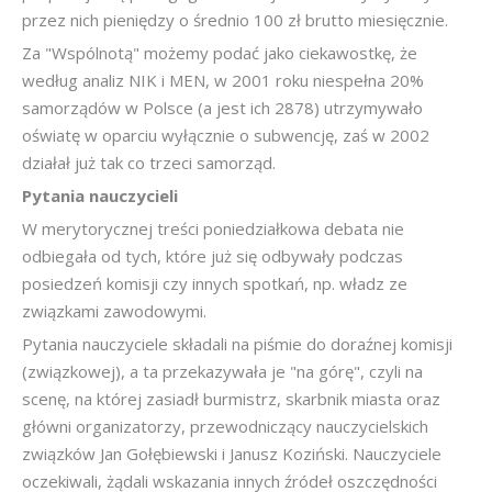
przez nich pieniędzy o średnio 100 zł brutto miesięcznie.
Za "Wspólnotą" możemy podać jako ciekawostkę, że
według analiz NIK i MEN, w 2001 roku niespełna 20%
samorządów w Polsce (a jest ich 2878) utrzymywało
oświatę w oparciu wyłącznie o subwencję, zaś w 2002
działał już tak co trzeci samorząd.
Pytania nauczycieli
W merytorycznej treści poniedziałkowa debata nie
odbiegała od tych, które już się odbywały podczas
posiedzeń komisji czy innych spotkań, np. władz ze
związkami zawodowymi.
Pytania nauczyciele składali na piśmie do doraźnej komisji
(związkowej), a ta przekazywała je "na górę", czyli na
scenę, na której zasiadł burmistrz, skarbnik miasta oraz
główni organizatorzy, przewodniczący nauczycielskich
związków Jan Gołębiewski i Janusz Koziński. Nauczyciele
oczekiwali, żądali wskazania innych źródeł oszczędności