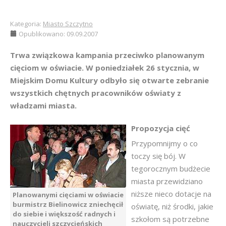
Kategoria:
Miasto Szczytno
Opublikowano: 09.09.2007
Trwa związkowa kampania przeciwko planowanym
cięciom w oświacie. W poniedziałek 26 stycznia, w
Miejskim Domu Kultury odbyło się otwarte zebranie
wszystkich chętnych pracowników oświaty z
władzami miasta.
Propozycja cięć
Przypomnijmy o co
toczy się bój. W
tegorocznym budżecie
miasta przewidziano
niższe nieco dotacje na
Planowanymi cięciami w oświacie
burmistrz Bielinowicz zniechęcił
oświatę, niż środki, jakie
do siebie i większość radnych i
szkołom są potrzebne
nauczycieli szczycieńskich