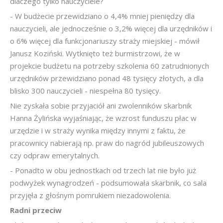
dlaczego tylko nauczyciele?
- W budżecie przewidziano o 4,4% mniej pieniędzy dla
nauczycieli, ale jednocześnie o 3,2% więcej dla urzędników i
o 6% więcej dla funkcjonariuszy straży miejskiej - mówił
Janusz Koziński. Wytknięto też burmistrzowi, że w
projekcie budżetu na potrzeby szkolenia 60 zatrudnionych
urzędników przewidziano ponad 48 tysięcy złotych, a dla
blisko 300 nauczycieli - niespełna 80 tysięcy.
Nie zyskała sobie przyjaciół ani zwolenników skarbnik
Hanna Żylińska wyjaśniając, że wzrost funduszu płac w
urzędzie i w straży wynika między innymi z faktu, że
pracownicy nabierają np. praw do nagród jubileuszowych
czy odpraw emerytalnych.
- Ponadto w obu jednostkach od trzech lat nie było już
podwyżek wynagrodzeń - podsumowała skarbnik, co sala
przyjęła z głośnym pomrukiem niezadowolenia.
Radni przeciw