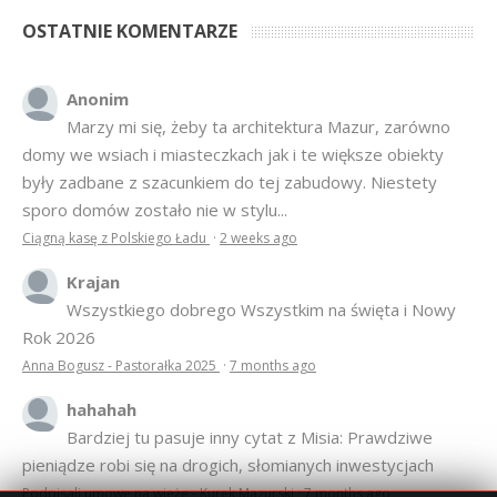
OSTATNIE KOMENTARZE
Anonim
Marzy mi się, żeby ta architektura Mazur, zarówno
domy we wsiach i miasteczkach jak i te większe obiekty
były zadbane z szacunkiem do tej zabudowy. Niestety
sporo domów zostało nie w stylu...
Ciągną kasę z Polskiego Ładu
·
2 weeks ago
Krajan
Wszystkiego dobrego Wszystkim na święta i Nowy
Rok 2026
Anna Bogusz - Pastorałka 2025
·
7 months ago
hahahah
Bardziej tu pasuje inny cytat z Misia: Prawdziwe
pieniądze robi się na drogich, słomianych inwestycjach
Podpisali umowę na wieżę - Kurek Mazurski
·
7 months ago