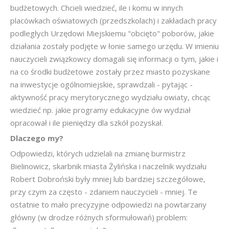
budżetowych. Chcieli wiedzieć, ile i komu w innych
placówkach oświatowych (przedszkolach) i zakładach pracy
podległych Urzędowi Miejskiemu "obcięto" poborów, jakie
działania zostały podjęte w łonie samego urzędu. W imieniu
nauczycieli związkowcy domagali się informacji o tym, jakie i
na co środki budżetowe zostały przez miasto pozyskane
na inwestycje ogólnomiejskie, sprawdzali - pytając -
aktywność pracy merytorycznego wydziału owiaty, chcąc
wiedzieć np. jakie programy edukacyjne ów wydział
opracował i ile pieniędzy dla szkół pozyskał.
Dlaczego my?
Odpowiedzi, których udzielali na zmianę burmistrz
Bielinowicz, skarbnik miasta Żylińska i naczelnik wydziału
Robert Dobroński były mniej lub bardziej szczegółowe,
przy czym za często - zdaniem nauczycieli - mniej. Te
ostatnie to mało precyzyjne odpowiedzi na powtarzany
główny (w drodze różnych sformułowań) problem: