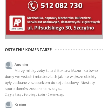
OSTATNIE KOMENTARZE
Anonim
Marzy mi się, żeby ta architektura Mazur, zarówno
domy we wsiach i miasteczkach jak i te większe obiekty
były zadbane z szacunkiem do tej zabudowy. Niestety
sporo domów zostało nie w stylu...
Ciągną kasę z Polskiego Ładu
·
2 weeks ago
Krajan
Wszystkiego dobrego Wszystkim na święta i Nowy
Rok 2026
Anna Bogusz - Pastorałka 2025
·
7 months ago
hahahah
Bardziej tu pasuje inny cytat z Misia: Prawdziwe
pieniądze robi się na drogich, słomianych inwestycjach
Podpisali umowę na wieżę - Kurek Mazurski
·
7 months ago