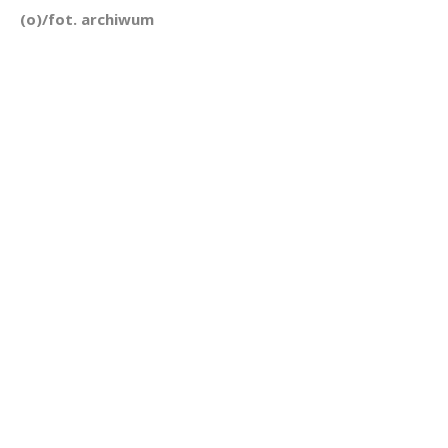
(o)/fot. archiwum