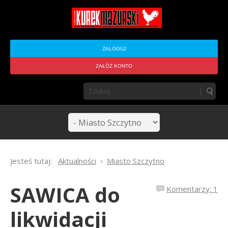
ZALOGUJ
ZAŁÓŻ KONTO
Jesteś tutaj:
Aktualności
Miasto Szczytno
SAWICA do
Komentarzy: 1
likwidacji