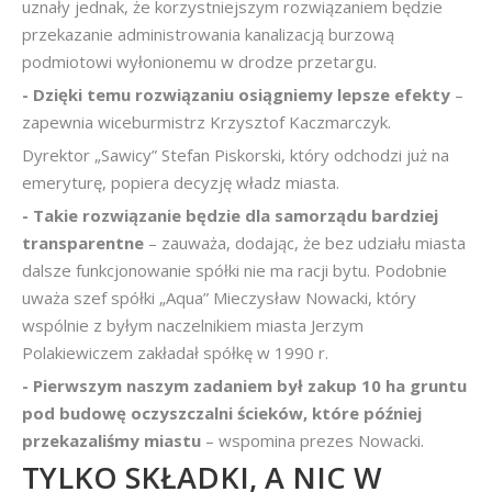
uznały jednak, że korzystniejszym rozwiązaniem będzie
przekazanie administrowania kanalizacją burzową
podmiotowi wyłonionemu w drodze przetargu.
- Dzięki temu rozwiązaniu osiągniemy lepsze efekty
–
zapewnia wiceburmistrz Krzysztof Kaczmarczyk.
Dyrektor „Sawicy” Stefan Piskorski, który odchodzi już na
emeryturę, popiera decyzję władz miasta.
- Takie rozwiązanie będzie dla samorządu bardziej
transparentne
– zauważa, dodając, że bez udziału miasta
dalsze funkcjonowanie spółki nie ma racji bytu. Podobnie
uważa szef spółki „Aqua” Mieczysław Nowacki, który
wspólnie z byłym naczelnikiem miasta Jerzym
Polakiewiczem zakładał spółkę w 1990 r.
- Pierwszym naszym zadaniem był zakup 10 ha gruntu
pod budowę oczyszczalni ścieków, które później
przekazaliśmy miastu
– wspomina prezes Nowacki.
TYLKO SKŁADKI, A NIC W