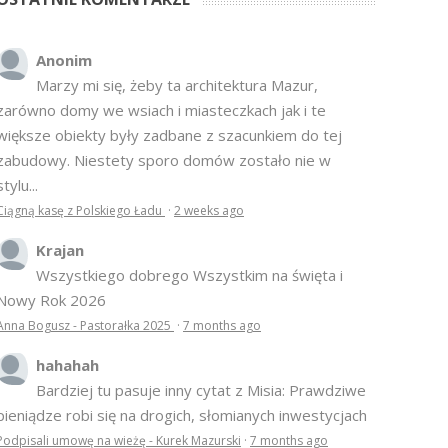
Anonim
Marzy mi się, żeby ta architektura Mazur,
zarówno domy we wsiach i miasteczkach jak i te
większe obiekty były zadbane z szacunkiem do tej
zabudowy. Niestety sporo domów zostało nie w
stylu...
Ciągną kasę z Polskiego Ładu
·
2 weeks ago
Krajan
Wszystkiego dobrego Wszystkim na święta i
Nowy Rok 2026
Anna Bogusz - Pastorałka 2025
·
7 months ago
hahahah
Bardziej tu pasuje inny cytat z Misia: Prawdziwe
pieniądze robi się na drogich, słomianych inwestycjach
Podpisali umowę na wieżę - Kurek Mazurski
·
7 months ago