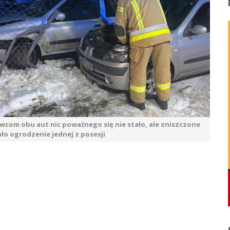
wcom obu aut nic poważnego się nie stało, ale zniszczone
ło ogrodzenie jednej z posesji