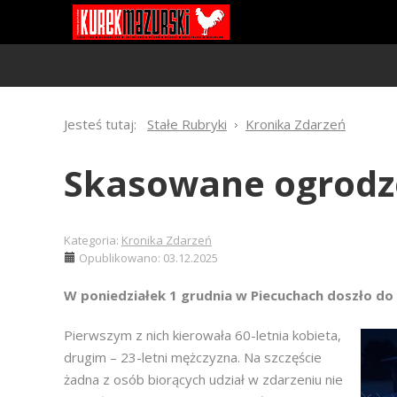
Jesteś tutaj:
Stałe Rubryki
Kronika Zdarzeń
Skasowane ogrodz
Kategoria:
Kronika Zdarzeń
Opublikowano: 03.12.2025
W poniedziałek 1 grudnia w Piecuchach doszło do
Pierwszym z nich kierowała 60-letnia kobieta,
drugim – 23-letni mężczyzna. Na szczęście
żadna z osób biorących udział w zdarzeniu nie