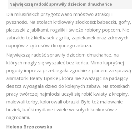
Największą radość sprawiły dzieciom dmuchańce
Dla milusińskich przygotowano mnóstwo atrakcji i
pyszności. Na stołach królowały słodkości: babeczki, gofry,
placuszki z jabłkami, rogaliki i świeżo robiony popcorn. Nie
zabrakło też kiełbasek z grilla, zapiekanek oraz zdrowych
napojów z cytrusów i krojonego arbuza.
Największą radość sprawiły dzieciom dmuchańce, na
których mogły się wyszaleć bez końca. Mimo kapryśnej
pogody impreza przebiegała zgodnie z planem za sprawą
animatorki Beaty Lipskiej, która nie zważając na padający
deszcz wyciągała dzieci do kolejnych zabaw. Na stoiskach
pracy twórczej najmłodsi uczyli się robić kwiaty z krepiny,
malowali torby, kolorowali obrazki. Było też malowanie
buziek, bańki mydlane i wiele wesołych konkursów z
nagrodami.
Helena Brzozowska