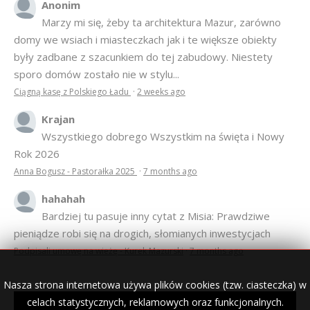
Anonim
Marzy mi się, żeby ta architektura Mazur, zarówno
domy we wsiach i miasteczkach jak i te większe obiekty
były zadbane z szacunkiem do tej zabudowy. Niestety
sporo domów zostało nie w stylu...
Ciągną kasę z Polskiego Ładu
·
2 weeks ago
Krajan
Wszystkiego dobrego Wszystkim na święta i Nowy
Rok 2026
Anna Bogusz - Pastorałka 2025
·
7 months ago
hahahah
Bardziej tu pasuje inny cytat z Misia: Prawdziwe
pieniądze robi się na drogich, słomianych inwestycjach
Podpisali umowę na wieżę - Kurek Mazurski
·
7 months ago
Nasza strona internetowa używa plików cookies (tzw. ciasteczka) w
celach statystycznych, reklamowych oraz funkcjonalnych.