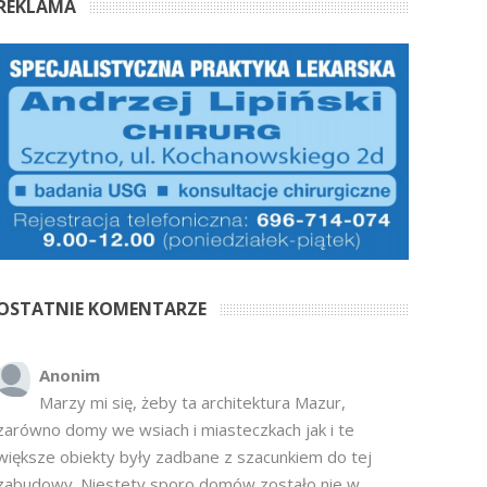
REKLAMA
OSTATNIE KOMENTARZE
Anonim
Marzy mi się, żeby ta architektura Mazur,
zarówno domy we wsiach i miasteczkach jak i te
większe obiekty były zadbane z szacunkiem do tej
zabudowy. Niestety sporo domów zostało nie w