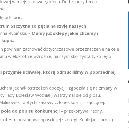
lowej w miejscu dawnego kina. Do tej pory teren
ną.
ę odrzucić.
rum Szczytna to pętla na szyję naszych
Anna Rybińska.
– Mamy już sklepy jakie chcemy i
kupić.
en powinien zachować dotychczasowe przeznaczenie na cele
lanu wielokrotnie wzrośnie, na czym skorzysta tylko jego
li przyjmie uchwałę, którą odrzuciliśmy w poprzedniej
uchała jednak ostrzeżeń opozycji i zgodziła się na zmiany w
ący rady Bolesław Woźniak) wstrzymał się od głosu.
alinowski, dotychczasowy członek koalicji rządzącej.
ć pola do popisu konkurencji
– przekonywał radny.
protestu postanowił opuścić jej szeregi. Koalicjanci bronią