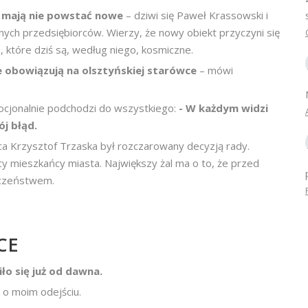
o mają nie powstać nowe
– dziwi się Paweł Krassowski i
nych przedsiębiorców. Wierzy, że nowy obiekt przyczyni się
 które dziś są, według niego, kosmiczne.
e obowiązują na olsztyńskiej starówce
– mówi
ocjonalnie podchodzi do wszystkiego:
- W każdym widzi
j błąd.
ca Krzysztof Trzaska był rozczarowany decyzją rady.
cy mieszkańcy miasta. Największy żal ma o to, że przed
łeczeństwem.
CE
iło się już od dawna.
o o moim odejściu.