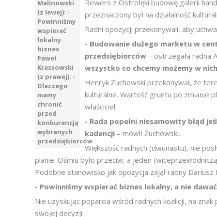
Rewers z Ostrołęki budowę galerii hand
Malinowski
(z lewej): -
przeznaczony był na działalność kultural
Powinniśmy
Radni opozycji przekonywali, aby uchwał
wspierać
lokalny
- Budowanie dużego marketu w cent
biznes
przedsiębiorców
– ostrzegała radna 
Paweł
Krassowski
wszystko co chcemy możemy w nich 
(z prawej): -
Henryk Żuchowski przekonywał, że ter
Dlaczego
kulturalne. Wartość gruntu po zmianie p
mamy
chronić
właściciel.
przed
- Rada popełni niesamowity błąd jeś
konkurencją
wybranych
kadencji
– mówił Żuchowski.
przedsiębiorców
Większość radnych (dwunastu), nie posł
planie. Ośmiu było przeciw, a jeden (wiceprzewodnicz
Podobne stanowisko jak opozycja zajął radny Dariusz M
- Powinniśmy wspierać biznes lokalny, a nie dawa
Nie uzyskując poparcia wśród radnych koalicji, na znak 
swojej decyzji.