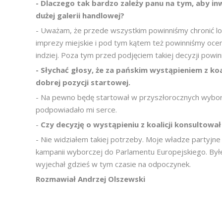
- Dlaczego tak bardzo zależy panu na tym, aby i
dużej galerii handlowej?
- Uważam, że przede wszystkim powinniśmy chronić lok
imprezy miejskie i pod tym kątem też powinniśmy ocen
indziej. Poza tym przed podjęciem takiej decyzji powi
- Słychać głosy, że za pańskim wystąpieniem z koal
dobrej pozycji startowej.
- Na pewno będę startował w przyszłorocznych wybor
podpowiadało mi serce.
-
Czy decyzję o wystąpieniu z koalicji konsultowa
- Nie widziałem takiej potrzeby. Moje władze partyjn
kampanii wyborczej do Parlamentu Europejskiego. By
wyjechał gdzieś w tym czasie na odpoczynek.
Rozmawiał Andrzej Olszewski