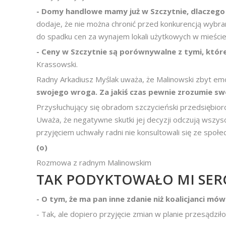
- Domy handlowe mamy już w Szczytnie, dlaczeg
dodaje, że nie można chronić przed konkurencją wybra
do spadku cen za wynajem lokali użytkowych w mieście,
- Ceny w Szczytnie są porównywalne z tymi, któr
Krassowski.
Radny Arkadiusz Myślak uważa, że Malinowski zbyt em
swojego wroga. Za jakiś czas pewnie zrozumie swó
Przysłuchujący się obradom szczycieński przedsiębior
Uważa, że negatywne skutki jej decyzji odczują wszys
przyjęciem uchwały radni nie konsultowali się ze spo
(o)
Rozmowa z radnym Malinowskim
TAK PODYKTOWAŁO MI SER
- O tym, że ma pan inne zdanie niż koalicjanci mów
- Tak, ale dopiero przyjęcie zmian w planie przesądził