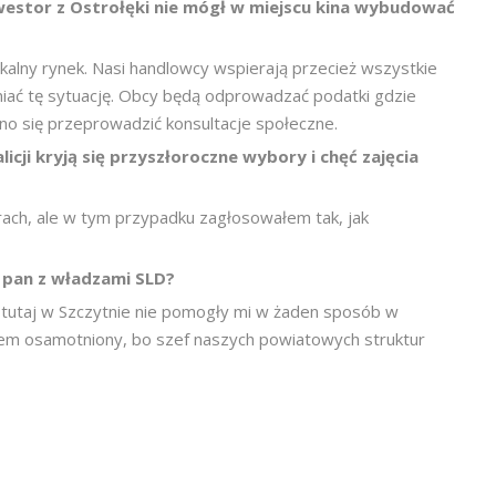
nwestor z Ostrołęki nie mógł w miejscu kina wybudować
alny rynek. Nasi handlowcy wspierają przecież wszystkie
iać tę sytuację. Obcy będą odprowadzać podatki gdzie
nno się przeprowadzić konsultacje społeczne.
icji kryją się przyszłoroczne wybory i chęć zajęcia
ach, ale w tym przypadku zagłosowałem tak, jak
ł pan z władzami SLD?
e tutaj w Szczytnie nie pomogły mi w żaden sposób w
łem osamotniony, bo szef naszych powiatowych struktur