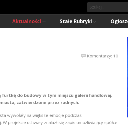
Aktualności
Stałe Rubryki
Ogłosz
Komentarzy: 10
tą furtkę do budowy w tym miejscu galerii handlowej.
miasta, zatwierdzone przez radnych.
sta wywołały największe emocje podczas
. W projekcie uchwały znalazł się zapis umożliwiający spółce