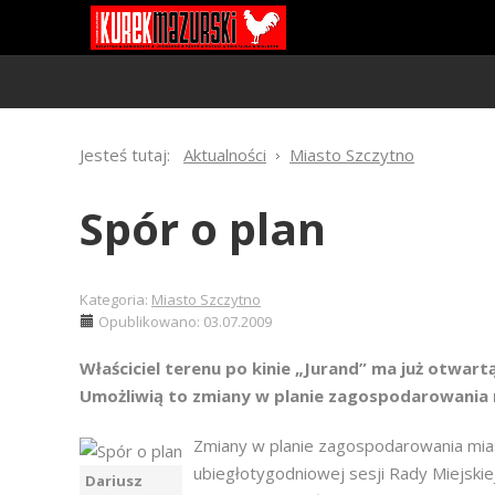
Jesteś tutaj:
Aktualności
Miasto Szczytno
Spór o plan
Kategoria:
Miasto Szczytno
Opublikowano: 03.07.2009
Właściciel terenu po kinie „Jurand” ma już otwar
Umożliwią to zmiany w planie zagospodarowania 
Zmiany w planie zagospodarowania mia
ubiegłotygodniowej sesji Rady Miejskiej
Dariusz