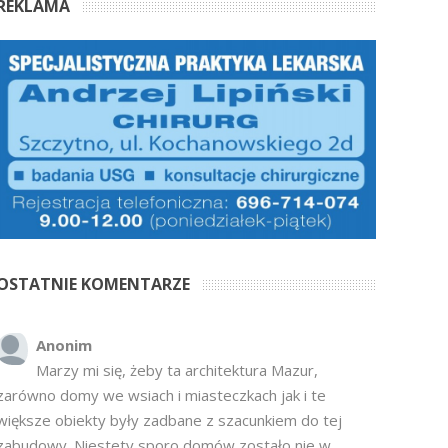
REKLAMA
OSTATNIE KOMENTARZE
Anonim
Marzy mi się, żeby ta architektura Mazur,
zarówno domy we wsiach i miasteczkach jak i te
większe obiekty były zadbane z szacunkiem do tej
zabudowy. Niestety sporo domów zostało nie w