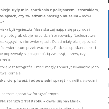
rakcje. Były m.in. spotkania z policjantem i strażakiem,
ołajkach, czy zwiedzanie naszego muzeum –
mówi
ka.
iska byli Agnieszka Masalska zajmująca się przyrodą i
any fotograf, oboje na co dzień pracownicy Nadleśnictwa
ieszkających w nim zwierzętach. Dzieci miały okazję poznać
omóc zwierzętom przetrwać zimę. Podczas spotkania dzieci
 popisywały się znajomością zwierząt, drzew, czy
rmniki.
órą jest fotografia. Dzieci mogły zobaczyć kilkanaście jego
ctwa Kornele.
eks, cierpliwość i odpowiedni sprzęt –
dzielił się swoimi
cjonerem aparatów fotograficznych.
. Najstarszy z 1918 roku –
chwali się pan Marek.
iszy. Sam tworzy proces powstawania zdjęcia – od