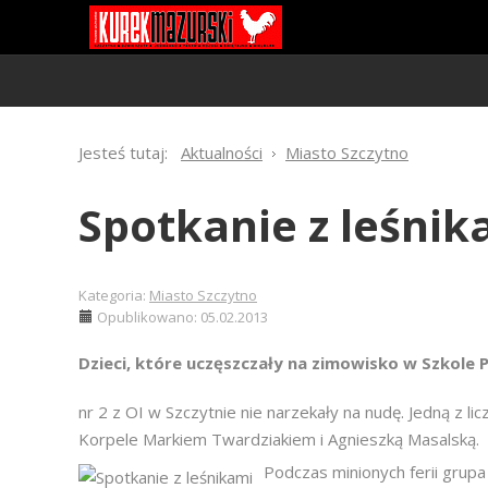
Jesteś tutaj:
Aktualności
Miasto Szczytno
Spotkanie z leśnik
Kategoria:
Miasto Szczytno
Opublikowano: 05.02.2013
Dzieci, które uczęszczały na zimowisko w Szkole
nr 2 z OI w Szczytnie nie narzekały na nudę. Jedną z li
Korpele Markiem Twardziakiem i Agnieszką Masalską.
Podczas minionych ferii grupa