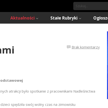
Aktualności
Stałe Rubryki
Ogłosz
ami
Brak komentarzy
 Podstawowej
cznych atrakcji było spotkanie z pracownikami Nadleśnictwa
 dzieci spędziła swój wolny czas na zimowisku