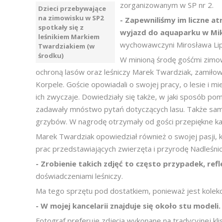
zorganizowanym w SP nr 2.
Dzieci przebywające
na zimowisku w SP2
- Zapewniliśmy im liczne at
spotkały się z
wyjazd do aquaparku w Mik
leśnikiem Markiem
wychowawczyni Mirosława Lip
Twardziakiem (w
środku)
W minioną środę gośćmi zimow
ochroną lasów oraz leśniczy Marek Twardziak, zamiłow
Korpele. Goście opowiadali o swojej pracy, o lesie i m
ich zwyczaje. Dowiedziały się także, w jaki sposób p
zadawały mnóstwo pytań dotyczących lasu. Także same
grzybów. W nagrodę otrzymały od gości przepiękne ka
Marek Twardziak opowiedział również o swojej pasji, kt
prac przedstawiających zwierzęta i przyrodę Nadleśni
- Zrobienie takich zdjęć to często przypadek, refl
doświadczeniami leśniczy.
Ma tego sprzętu pod dostatkiem, ponieważ jest kolek
- W mojej kancelarii znajduje się około stu modeli
Fotograf preferuje zdjęcia wykonane na tradycyjnej kl