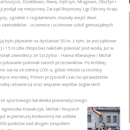
artoszyce, Działdowo, Iławę, Kętrzyn, Mrągowo, Olsztyn i
ji podjął się miejscowy Zarząd Rejonowy Ligi Obrony Kraju.
żyny, zgodnie z regulaminem, musiały wejść dwie
 zawodników - uczennice i uczniowie szkół gimnazjalnych
ją było pływanie na dystansie 50 m, z tym, że początkowe
) i 15 m (dla chłopców) należało pokonać pod wodą. Już w
łysnęli zawodnicy ze Szczytna - Hanna Afanasjew i Michał
ecydowanie pokonali swoich przeciwników. Po krótkiej
no się na strzelnicę LOK-u, gdzie młodzi uczestnicy
atyce morskiej. Potem przyszedł czas na sprawdzenie
rzutką ratowniczą oraz wiązanie węzłów żeglarskich
e ze sportowego karabinka pneumatycznego.
 Agnieszka Kowalczyk, Michał i Wojciech
uż w pierwszej konkurencji nie oddała
 200 punktów nad drugim zespołem