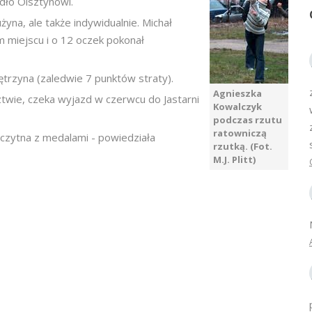
dło Olsztynowi.
użyna, ale także indywidualnie. Michał
m miejscu i o 12 oczek pokonał
ętrzyna (zaledwie 7 punktów straty).
Agnieszka
twie, czeka wyjazd w czerwcu do Jastarni
Kowalczyk
podczas rzutu
ratowniczą
Szczytna z medalami - powiedziała
rzutką. (Fot.
M.J. Plitt)