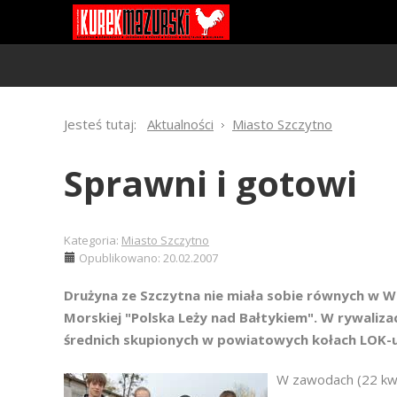
Jesteś tutaj:
Aktualności
Miasto Szczytno
Sprawni i gotowi
Kategoria:
Miasto Szczytno
Opublikowano: 20.02.2007
Drużyna ze Szczytna nie miała sobie równych w
Morskiej "Polska Leży nad Bałtykiem". W rywalizacj
średnich skupionych w powiatowych kołach LOK-u
W zawodach (22 kwi