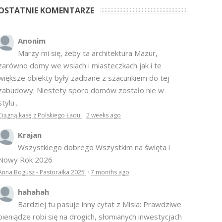
OSTATNIE KOMENTARZE
Anonim
Marzy mi się, żeby ta architektura Mazur,
zarówno domy we wsiach i miasteczkach jak i te
większe obiekty były zadbane z szacunkiem do tej
zabudowy. Niestety sporo domów zostało nie w
stylu...
Ciągną kasę z Polskiego Ładu
·
2 weeks ago
Krajan
Wszystkiego dobrego Wszystkim na święta i
Nowy Rok 2026
Anna Bogusz - Pastorałka 2025
·
7 months ago
hahahah
Bardziej tu pasuje inny cytat z Misia: Prawdziwe
pieniądze robi się na drogich, słomianych inwestycjach