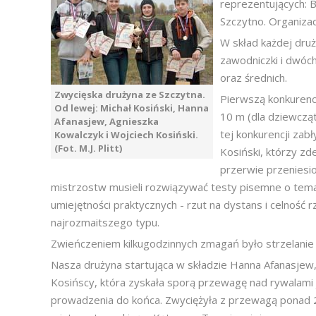
reprezentujących: B
Szczytno. Organizac
W skład każdej dru
zawodniczki i dwóch
oraz średnich.
Zwycięska drużyna ze Szczytna.
Pierwszą konkurenc
Od lewej: Michał Kosiński, Hanna
10 m (dla dziewcząt
Afanasjew, Agnieszka
tej konkurencji zab
Kowalczyk i Wojciech Kosiński.
(Fot. M.J. Plitt)
Kosiński, którzy zd
przerwie przeniesio
mistrzostw musieli rozwiązywać testy pisemne o tem
umiejętności praktycznych - rzut na dystans i celność 
najrozmaitszego typu.
Zwieńczeniem kilkugodzinnych zmagań było strzelani
Nasza drużyna startująca w składzie Hanna Afanasjew,
Kosińscy, która zyskała sporą przewagę nad rywalami j
prowadzenia do końca. Zwyciężyła z przewagą ponad