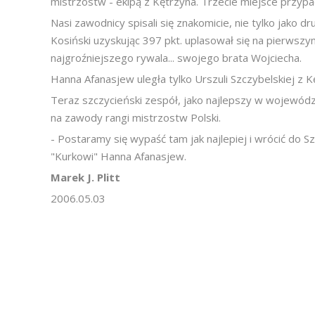
mistrzostw - ekipą z Kętrzyna. Trzecie miejsce przypa
Nasi zawodnicy spisali się znakomicie, nie tylko jako dr
Kosiński uzyskując 397 pkt. uplasował się na pierwszy
najgroźniejszego rywala... swojego brata Wojciecha.
Hanna Afanasjew uległa tylko Urszuli Szczybelskiej z K
Teraz szczycieński zespół, jako najlepszy w wojewódz
na zawody rangi mistrzostw Polski.
- Postaramy się wypaść tam jak najlepiej i wrócić do 
"Kurkowi" Hanna Afanasjew.
Marek J. Plitt
2006.05.03