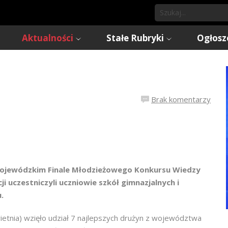
Aktualności
Stałe Rubryki
Ogłosz
Brak komentarzy
 Wojewódzkim Finale Młodzieżowego Konkursu Wiedzy
i uczestniczyli uczniowie szkół gimnazjalnych i
.
etnia) wzięło udział 7 najlepszych drużyn z województwa