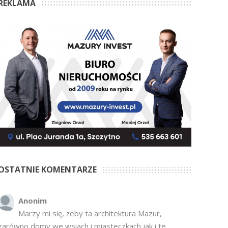
REKLAMA
OSTATNIE KOMENTARZE
Anonim
Marzy mi się, żeby ta architektura Mazur,
zarówno domy we wsiach i miasteczkach jak i te