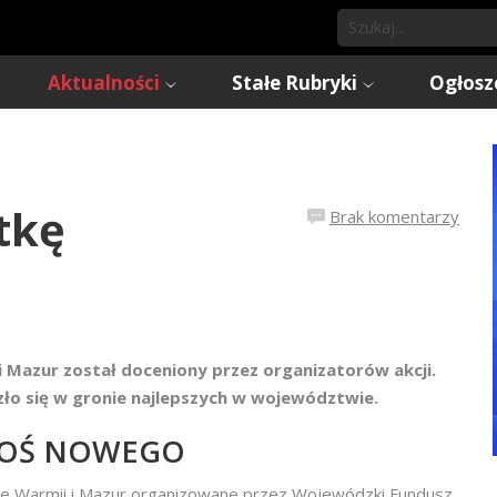
Aktualności
Stałe Rubryki
Ogłosz
tkę
Brak komentarzy
 Mazur został doceniony przez organizatorów akcji.
zło się w gronie najlepszych w województwie.
COŚ NOWEGO
e Warmii i Mazur organizowane przez Wojewódzki Fundusz