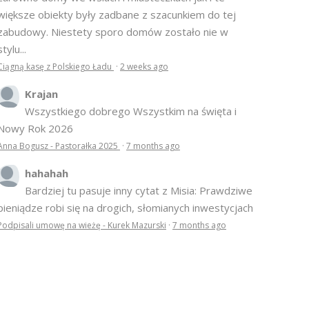
większe obiekty były zadbane z szacunkiem do tej
zabudowy. Niestety sporo domów zostało nie w
stylu...
Ciągną kasę z Polskiego Ładu
·
2 weeks ago
Krajan
Wszystkiego dobrego Wszystkim na święta i
Nowy Rok 2026
Anna Bogusz - Pastorałka 2025
·
7 months ago
hahahah
Bardziej tu pasuje inny cytat z Misia: Prawdziwe
pieniądze robi się na drogich, słomianych inwestycjach
Podpisali umowę na wieżę - Kurek Mazurski
·
7 months ago