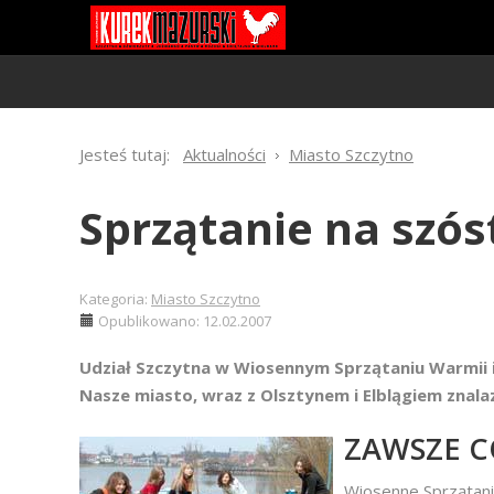
Jesteś tutaj:
Aktualności
Miasto Szczytno
Sprzątanie na szós
Kategoria:
Miasto Szczytno
Opublikowano: 12.02.2007
Udział Szczytna w Wiosennym Sprzątaniu Warmii i
Nasze miasto, wraz z Olsztynem i Elblągiem znala
ZAWSZE 
Wiosenne Sprzątani