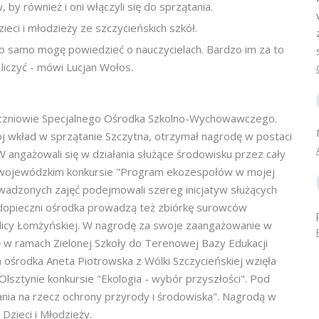
y również i oni włączyli się do sprzątania.
ieci i młodzieży ze szczycieńskich szkół.
o samo mogę powiedzieć o nauczycielach. Bardzo im za to
 liczyć - mówi Lucjan Wołos.
i uczniowie Specjalnego Ośrodka Szkolno-Wychowawczego.
ój wkład w sprzątanie Szczytna, otrzymał nagrodę w postaci
angażowali się w działania służące środowisku przez cały
ł w wojewódzkim konkursie "Program ekozespołów w mojej
wadzonych zajęć podejmowali szereg inicjatyw służących
odopieczni ośrodka prowadzą też zbiórkę surowców
ulicy Łomżyńskiej. W nagrodę za swoje zaangażowanie w
 w ramach Zielonej Szkoły do Terenowej Bazy Edukacji
 ośrodka Aneta Piotrowska z Wólki Szczycieńskiej wzięła
sztynie konkursie "Ekologia - wybór przyszłości". Pod
ania na rzecz ochrony przyrody i środowiska". Nagrodą w
Dzieci i Młodzieży.