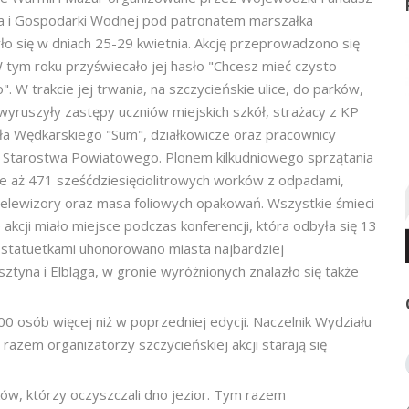
a i Gospodarki Wodnej pod patronatem marszałka
 się w dniach 25-29 kwietnia. Akcję przeprowadzono się
W tym roku przyświecało jej hasło "Chcesz mieć czysto -
. W trakcie jej trwania, na szczycieńskie ulice, do parków,
 wyruszyły zastępy uczniów miejskich szkół, strażacy z KP
ła Wędkarskiego "Sum", działkowicze oraz pracownicy
i Starostwa Powiatowego. Plonem kilkudniowego sprzątania
ie aż 471 sześćdziesięciolitrowych worków z odpadami,
, telewizory oraz masa foliowych opakowań. Wszystkie śmieci
kcji miało miejsce podczas konferencji, która odbyła się 13
i statuetkami uhonorowano miasta najbardziej
tyna i Elbląga, w gronie wyróżnionych znalazło się także
0 osób więcej niż w poprzedniej edycji. Naczelnik Wydziału
azem organizatorzy szczycieńskiej akcji starają się
ków, którzy oczyszczali dno jezior. Tym razem