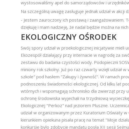
wystosowaliśmy apel do samorządowców i urzędników, b
Na szczególną uwagę zasługuje jednak udział w akcji dz
- Jestem zauroczony ich postawą i zaangażowaniem. T
dziękuję i mam nadzieję, że nadal będzie można na nich
EKOLOGICZNY OŚRODEK
Swój spory udział w proekologicznej inicjatywie miel
Ekozespół działający przy internacie w nagrodę za sw
zestawu do badania czystości wody. Podopieczni SOSW 
miniony rok szkolny. Już po raz czwarty wzięli udzia
szkole" pod hasłem "Zakupy i żywność". W ramach pro
podnoszeniu świadomości ekologicznej. Od kilku lat p
wtórnych i wspomagają schronisko dla zwierząt przy 
ochronę środowiska wyjechali na trzydniową wycieczkę
Ekologicznej "Perkoz" nad jeziorem Pluszne. Uczennica
udział w organizowanym przez Kuratorium Oświaty w Ol
kierunkiem opiekuna pisała pracę na temat "Moje dział
konkursie było zdobycie mandatu posła XII sesji Sejmu 