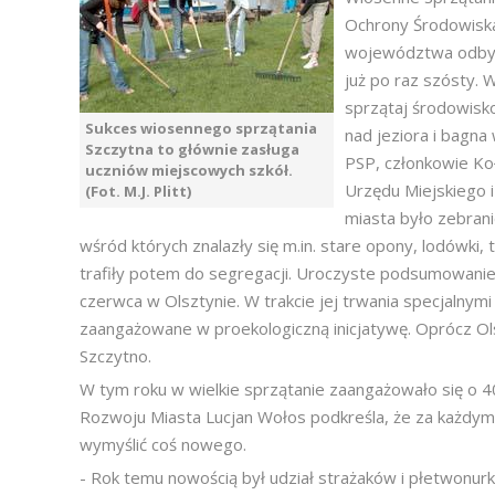
Ochrony Środowisk
województwa odbyło
już po raz szósty. 
sprzątaj środowisko"
Sukces wiosennego sprzątania
nad jeziora i bagna
Szczytna to głównie zasługa
PSP, członkowie Ko
uczniów miejscowych szkół.
Urzędu Miejskiego 
(Fot. M.J. Plitt)
miasta było zebran
wśród których znalazły się m.in. stare opony, lodówki
trafiły potem do segregacji. Uroczyste podsumowanie a
czerwca w Olsztynie. W trakcie jej trwania specjalnym
zaangażowane w proekologiczną inicjatywę. Oprócz Olsz
Szczytno.
W tym roku w wielkie sprzątanie zaangażowało się o 40
Rozwoju Miasta Lucjan Wołos podkreśla, że za każdym r
wymyślić coś nowego.
- Rok temu nowością był udział strażaków i płetwonur