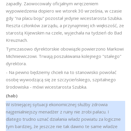
zapadły. Zaowocowały oficjalnym wręczeniem
wypowiedzenia dopiero we wtorek 30 września, w czasie
gdy "na placu boju" pozostał jedynie wicestarosta Szubka.
Reszta członków zarządu, a przynajmniej ich większość, ze
starostą Kijewskim na czele, wyjechała na tydzień do Bad
Kreuznach.
Tymczasowo dyrektorskie obowiązki powierzono Markowi
Michniewiczowi. Trwają poszukiwania kolejnego "stałego"
dyrektora.
- Na pewno będziemy chcieli na to stanowisko powołać
osobę wywodzącą się ze szczycieńskiego, szpitalnego
środowiska - mówi wicestarosta Szubka.
(hab)
W istniejącej sytuacji ekonomicznej służby zdrowia
najgenialniejszy menadżer z ruiny nie zrobi pałacu. I
dlatego trudno uznać działania władz powiatu za logiczne
tym bardziej, że jeszcze nie tak dawno te same władze