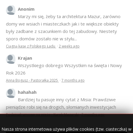
Anonim
Marzy mi się, żeby ta architektura Mazur, zarówno
domy we wsiach i miasteczkach jak i te większe obiekty
były zadbane z szacunkiem do tej zabudowy. Niestety
sporo domów zostało nie w stylu...
Ciągną kasę z Polskiego Ładu
·
2 weeks ago
Krajan
Wszystkiego dobrego Wszystkim na święta i Nowy
Rok 2026
Anna Bogusz - Pastorałka 2025
·
7 months ago
hahahah
Bardziej tu pasuje inny cytat z Misia: Prawdziwe
pieniądze robi się na drogich, słomianych inwestycjach
Podpisali umowę na wieżę - Kurek Mazurski
·
7 months ago
Nasza strona internetowa używa plików cookies (tzw. ciasteczka) w