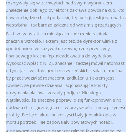
rozpływały się w zachwytach nad swym wybrankiem.
Znalezienie dobrego dyrektora zakrawa powoli na cud. Kto
bowiem będzie chciał podjąć się tej funkcji, jeśli jest ona tak
niestabilna i tak bardzo zależna od widzimisię rządzących.
Fakt, że w ostatnich miesiącach zadłużenie szpitala
znacznie wzrosło. Faktem jest też, że dyrektor Glinka z
upodobaniem wskazywał na zewnętrzne przyczyny
finansowego krachu (np. nieadekwatna do wydatków
wysokość wpłat z NFZ), znacznie rzadziej mówił natomiast
o tym, jak - w istniejących szczycieńskich realiach - można
by przeciwdziałać rosnącemu zadłużeniu. Faktem jest
również, że pewne działania racjonalizujące koszty
utrzymania placówki zostały podjęte. Nie ulega
wątpliwości, że znacznie poprawiło się funkcjonowanie np.
oddziału chirurgicznego, co - w przyszłości - musi przynieść
profity. Bieżące, aktualne korzyści były jednak kroplą w
morzu potrzeb i nie zadowalały powiatowych notabli.
Ale najważniejszym i niezaprzeczalnym faktem jest to, że