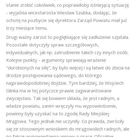
stanie zrobić cokolwiek, co poprawiłoby istniejącą sytuację
- wyjaśnia wicestarosta Wiesław Szubka, dodając, że
ochotę na pozbycie się dyrektora Zarząd Powiatu miał już
trzy miesiące temu.
Drugi ważny zarzut to pogłębiające się zadłużenie szpitala.
Pozostałe dotyczyły spraw szczegółowych,
indywidualnych, jak np. zatrudnienie takich czy innych osób.
Kolejne punkty - argumenty sprawiają wrażenie
"dorobionych na siłę", by było więcej i są łatwe do zbicia na
drodze postępowania sądowego, do którego
najprawdopodobniej dojdzie. Tym bardziej, że Wojciech
Glinka ma w tej potyczce prawie zagwarantowane
zwycięstwo. Tak się bowiem składa, że jest radnym, a
władze powiatu, zanim wręczyły mu wypowiedzenie,
powinny były uzyskać na to zgodę Rady Miejskiej
Mrągowa. Tego jednak nie uczyniły. Co prawda, zwróciły
się ze stosownym wnioskiem do mrągowskich radnych, ale
po fakcie wypowiedzenia umowy o pracę. Oficjalnie