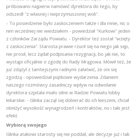
próbowano najpierw namówić dyrektora do tego, by
odszedł "z własnej i nieprzymuszonej woli".
- To posiedzenie było zaskoczeniem także i dla mnie, nic o
nim wcześniej nie wiedziałem - powiedział "Kurkowi" jeden
z członków Zarządu Powiatu. - Dyrektor też został "wzięty
z zaskoczenia". Starosta prawie rzucił się na niego jak sęp,
nie prosił, lecz żądał podpisania rezygnacji, bo jak nie, to
wystąpi oficjalnie o zgodę do Rady Mrągowa. Mówił też, że
już zdążył z tamtejszymi radnymi załatwić, że oni się
zgodzą - opowiedział piątkowe wydarzenia. Zdaniem
naszego rozmówcy zasadniczy wpływ na odwołanie
dyrektora szpitala miało silne w Radzie Powiatu lobby
lekarskie. - Glinka zaczął się dobierać do ich kieszeni, chciał
obniżyć wysokość wynagrodzeń i kontraktów, no i taki jest
efekt.
Wybiorą swojego
Glinka atakowi starosty się nie poddał, ale decyzje już i tak