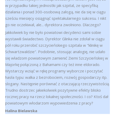
w przypadku takiej jednostki jak szpital, ze specyfiką
działania i ponad 300-osobową załogą, nie da się w ciągu
sześciu miesięcy osiągnąć spektakularnego sukcesu. I nikt
go nie oczekiwał, ale... dyrektora zwolniono. Dlaczego?
Jakkolwiek by nie było powiatowi decydenci sami sobie
wystawili świadectwo. Dyrektor Glinka nie zdołał w ciągu
pół roku przerobić szczycieńskiego szpitala w "klinikę w
Schwartzwaldzie". Podobnie, stosując analogię, nie udało
się władzom powiatowym zamienić Ziemi Szczycieńskiej w
Majorkę połączoną z Bahamami czy też inne eldorado.
Wystarczy wziąć w rękę programy wyborcze i poczytać
hasła typu: walka z bezrobociem, rozwój gospodarczy itp.
slogany. Następnie porównać z otaczającą rzeczywistością.
Trudno dostrzec jakiekolwiek pozytywne efekty blisko
rocznej pracy na rzecz lokalnej społeczności. I co? Ktoś dał
powiatowym włodarzom wypowiedzenia z pracy?
Halina Bielawska