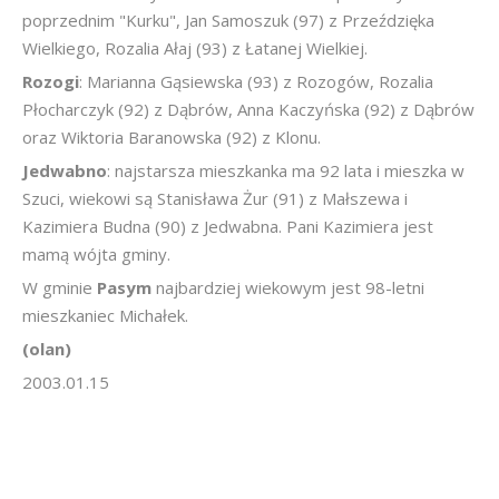
poprzednim "Kurku", Jan Samoszuk (97) z Przeździęka
Wielkiego, Rozalia Ałaj (93) z Łatanej Wielkiej.
Rozogi
: Marianna Gąsiewska (93) z Rozogów, Rozalia
Płocharczyk (92) z Dąbrów, Anna Kaczyńska (92) z Dąbrów
oraz Wiktoria Baranowska (92) z Klonu.
Jedwabno
: najstarsza mieszkanka ma 92 lata i mieszka w
Szuci, wiekowi są Stanisława Żur (91) z Małszewa i
Kazimiera Budna (90) z Jedwabna. Pani Kazimiera jest
mamą wójta gminy.
W gminie
Pasym
najbardziej wiekowym jest 98-letni
mieszkaniec Michałek.
(olan)
2003.01.15