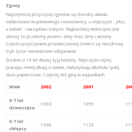
Zgony
Najczęstszą przyczyną zgonów są choroby układu
oddechowo-krążeniowego i nowotwory, u mężczyzn - płuc,
u kobiet - narządów rodnych. Najbardziej niebezpieczne
okresy to przełomy jesieni i zimy oraz zimy i wiosny.
Często przyczynami przedwczesnej śmierci są: niezdrowy
tryb życia i niewłaściwe odżywianie.
Średnio o 10 lat dłużej żyją kobiety. Mężczyźni ciężej
pracują i mniej dbają o siebie, nadużywają alkoholu i palą
dużo papierosów. Częściej też giną w wypadkach.
Wiek
2002
2001
20
0-7 lat
1030
1095
11
dziewczęta
0-7 lat
1098
1125
11
chłopcy