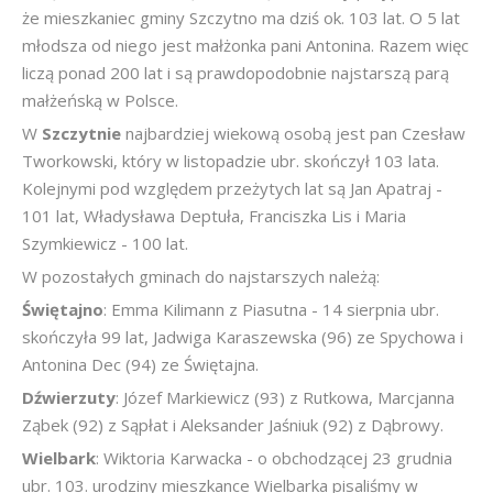
że mieszkaniec gminy Szczytno ma dziś ok. 103 lat. O 5 lat
młodsza od niego jest małżonka pani Antonina. Razem więc
liczą ponad 200 lat i są prawdopodobnie najstarszą parą
małżeńską w Polsce.
W
Szczytnie
najbardziej wiekową osobą jest pan Czesław
Tworkowski, który w listopadzie ubr. skończył 103 lata.
Kolejnymi pod względem przeżytych lat są Jan Apatraj -
101 lat, Władysława Deptuła, Franciszka Lis i Maria
Szymkiewicz - 100 lat.
W pozostałych gminach do najstarszych należą:
Świętajno
: Emma Kilimann z Piasutna - 14 sierpnia ubr.
skończyła 99 lat, Jadwiga Karaszewska (96) ze Spychowa i
Antonina Dec (94) ze Świętajna.
Dźwierzuty
: Józef Markiewicz (93) z Rutkowa, Marcjanna
Ząbek (92) z Sąpłat i Aleksander Jaśniuk (92) z Dąbrowy.
Wielbark
: Wiktoria Karwacka - o obchodzącej 23 grudnia
ubr. 103. urodziny mieszkance Wielbarka pisaliśmy w