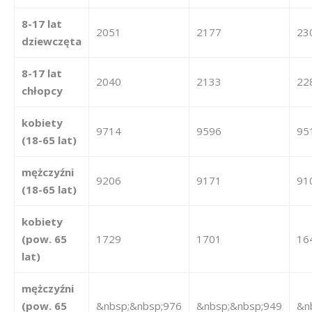
8-17 lat
2051
2177
23
dziewczęta
8-17 lat
2040
2133
22
chłopcy
kobiety
9714
9596
95
(18-65 lat)
mężczyźni
9206
9171
91
(18-65 lat)
kobiety
(pow. 65
1729
1701
16
lat)
mężczyźni
(pow. 65
&nbsp;&nbsp;976
&nbsp;&nbsp;949
&n