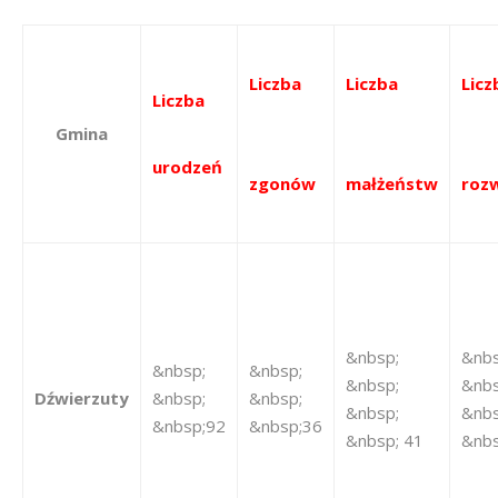
Liczba
Liczba
Licz
Liczba
Gmina
urodzeń
zgonów
małżeństw
roz
&nbsp;
&nbs
&nbsp;
&nbsp;
&nbsp;
&nbs
Dźwierzuty
&nbsp;
&nbsp;
&nbsp;
&nbs
&nbsp;92
&nbsp;36
&nbsp; 41
&nbs