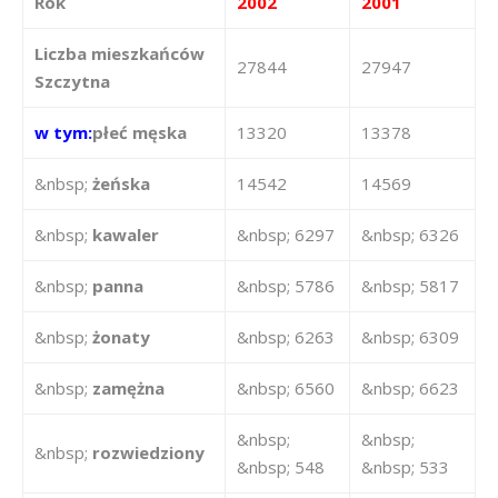
Rok
2002
2001
Liczba mieszkańców
27844
27947
Szczytna
w tym:
płeć męska
13320
13378
&nbsp;
żeńska
14542
14569
&nbsp;
kawaler
&nbsp; 6297
&nbsp; 6326
&nbsp;
panna
&nbsp; 5786
&nbsp; 5817
&nbsp;
żonaty
&nbsp; 6263
&nbsp; 6309
&nbsp;
zamężna
&nbsp; 6560
&nbsp; 6623
&nbsp;
&nbsp;
&nbsp;
rozwiedziony
&nbsp; 548
&nbsp; 533