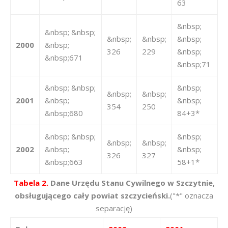
63
&nbsp;
&nbsp; &nbsp;
&nbsp;
&nbsp;
&nbsp;
2000
&nbsp;
326
229
&nbsp;
&nbsp;671
&nbsp;71
&nbsp; &nbsp;
&nbsp;
&nbsp;
&nbsp;
2001
&nbsp;
&nbsp;
354
250
&nbsp;680
84+3*
&nbsp; &nbsp;
&nbsp;
&nbsp;
&nbsp;
2002
&nbsp;
&nbsp;
326
327
&nbsp;663
58+1*
Tabela 2.
Dane Urzędu Stanu Cywilnego w Szczytnie,
obsługującego cały powiat szczycieński.
("*" oznacza
separację)