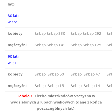
lat)
80 lat i
więcej
kobiety
&nbsp;&nbsp;330
&nbsp;&nbsp;292
&n
mężczyźni
&nbsp;&nbsp;141
&nbsp;&nbsp;125
&n
90 lat i
więcej
kobiety
&nbsp; &nbsp;50
&nbsp; &nbsp;47
&n
mężczyźni
&nbsp; &nbsp;15
&nbsp; &nbsp;14
&n
Tabela 1.
Liczba mieszkańców Szczytna w
wydzielonych grupach wiekowych (dane z końca
poszczególnych lat).