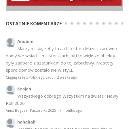
sporo domów zostało nie w stylu...
Ciągną kasę z Polskiego Ładu
·
2 weeks ago
Krajan
Wszystkiego dobrego Wszystkim na święta i Nowy
Rok 2026
Anna Bogusz - Pastorałka 2025
·
7 months ago
hahahah
Bardziej tu pasuje inny cytat z Misia: Prawdziwe
pieniądze robi się na drogich, słomianych inwestycjach
Podpisali umowę na wieżę - Kurek Mazurski
·
7 months ago
© 2007–2018 Kurek Mazurski — archiwalne wydania lokalnej
gazety.
Opieka techniczna:
Konekt Sp. z o.o.
- kasy fiskalne,
terminale płatnicze, usługi IT, wizytówki w lokalnych domenach