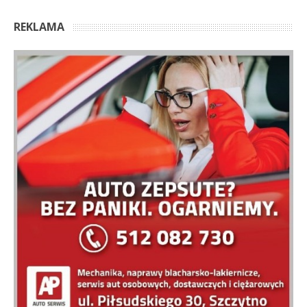
REKLAMA
OSTATNIE KOMENTARZE
Anonim
Marzy mi się, żeby ta architektura Mazur, zarówno
domy we wsiach i miasteczkach jak i te większe obiekty
były zadbane z szacunkiem do tej zabudowy. Niestety