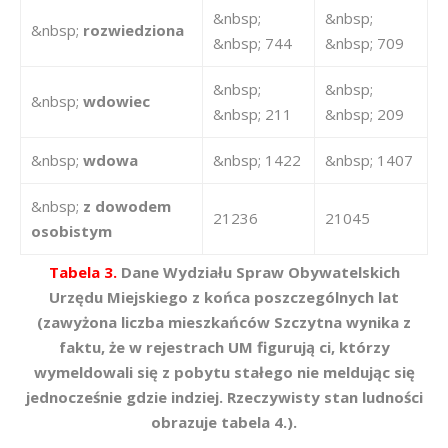
&nbsp;
&nbsp;
&nbsp;
rozwiedziona
&nbsp; 744
&nbsp; 709
&nbsp;
&nbsp;
&nbsp;
wdowiec
&nbsp; 211
&nbsp; 209
&nbsp;
wdowa
&nbsp; 1422
&nbsp; 1407
&nbsp;
z dowodem
21236
21045
osobistym
Tabela 3.
Dane Wydziału Spraw Obywatelskich
Urzędu Miejskiego z końca poszczególnych lat
(zawyżona liczba mieszkańców Szczytna wynika z
faktu, że w rejestrach UM figurują ci, którzy
wymeldowali się z pobytu stałego nie meldując się
jednocześnie gdzie indziej. Rzeczywisty stan ludności
obrazuje tabela 4.).