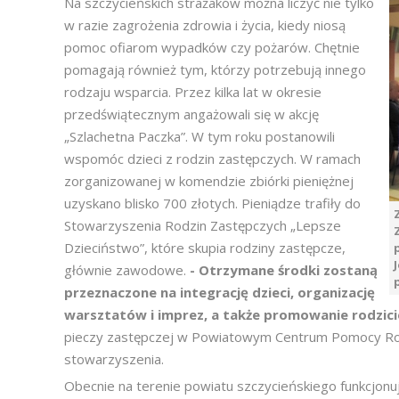
Na szczycieńskich strażaków można liczyć nie tylko
w razie zagrożenia zdrowia i życia, kiedy niosą
pomoc ofiarom wypadków czy pożarów. Chętnie
pomagają również tym, którzy potrzebują innego
rodzaju wsparcia. Przez kilka lat w okresie
przedświątecznym angażowali się w akcję
„Szlachetna Paczka”. W tym roku postanowili
wspomóc dzieci z rodzin zastępczych. W ramach
zorganizowanej w komendzie zbiórki pieniężnej
uzyskano blisko 700 złotych. Pieniądze trafiły do
Stowarzyszenia Rodzin Zastępczych „Lepsze
Dzieciństwo”, które skupia rodziny zastępcze,
głównie zawodowe.
- Otrzymane środki zostaną
przeznaczone na integrację dzieci, organizację
warsztatów i imprez, a także promowanie rodzic
pieczy zastępczej w Powiatowym Centrum Pomocy Rodz
stowarzyszenia.
Obecnie na terenie powiatu szczycieńskiego funkcjonu