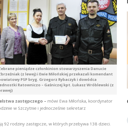
Zebrane pieniądze członkinion stowarzyszenia Danucie
Zbrzeźniak (z lewej) i Ewie Miłońskiej przekazali komendant
powiatowy PSP bryg. Grzegorz Rybaczyk i dowódca
Jednostki Ratowniczo – Gaśniczej kpt. Łukasz Wróblewski (z
prawej)
ielstwa zastępczego –
mówi Ewa Miłońska, koordynator
inie w Szczytnie i jednocześnie sekretarz
ją 92 rodziny zastępcze, w których przebywa 138 dzieci.