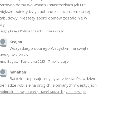
zarówno domy we wsiach i miasteczkach jak i te
większe obiekty były zadbane z szacunkiem do tej
zabudowy. Niestety sporo domów zostało nie w
stylu...
Ciągną kasę z Polskiego Ładu
·
2 weeks ago
Krajan
Wszystkiego dobrego Wszystkim na święta i
Nowy Rok 2026
Anna Bogusz - Pastorałka 2025
·
7 months ago
hahahah
Bardziej tu pasuje inny cytat z Misia: Prawdziwe
pieniądze robi się na drogich, słomianych inwestycjach
Podpisali umowę na wieżę - Kurek Mazurski
·
7 months ago