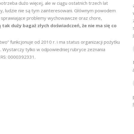
otrzeba dużo więcej, ale w ciągu ostatnich trzech lat
czy, ludzie nie są tym zainteresowani. Głównym powodem
ieci sprawiające problemy wychowawcze oraz chore,
ą tak duży bagaż złych doświadczeń, że nie ma się co
o” funkcjonuje od 2010 r. i ma status organizacji pożytku
. Wystarczy tylko w odpowiedniej rubryce zeznania
KRS: 0000392331.