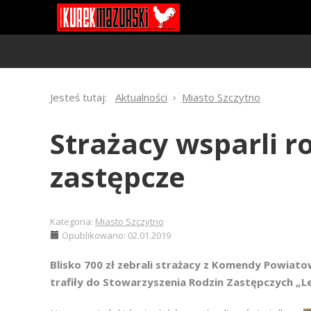
Jesteś tutaj:
Aktualności
Miasto Szczytno
Strażacy wsparli r
zastępcze
Kategoria:
Miasto Szczytno
Opublikowano: 02.01.2019
Blisko 700 zł zebrali strażacy z Komendy Powiato
trafiły do Stowarzyszenia Rodzin Zastępczych „L