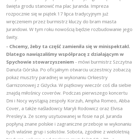
święta grodu stanowić ma plac Juranda. Impreza
rozpocznie się w piątek 17 lipca tradycyjnym już
wręczeniem przez burmistrz kluczy do bram miasta
Jurandowi. W tym roku nowością będzie rozbudowanie jego
świty.
- Chcemy, żeby ta część zamieniła się w minispektakl.
Dlatego nawiązaliśmy współpracę z działającym w
Spychowie stowarzyszeniem
- mówi burmistrz Szczytna
Danuta Górska. Po oficjalnym otwarciu uczestnicy zobaczą
pokaz musztry paradnej w wykonaniu Orkiestry
Garnizonowej z Giżycka. W piątkowy wieczór coś dla siebie
znajdą miłośnicy coverów. Podczas pierwszego koncertu
Dni i Nocy wystąpią zespoły Korzuh, Ampha Romeo, Abba
Cover, a także naśladowcy Maryli Rodowicz oraz Elvisa
Presley’a. Ze sceny usytuowanej w fosie na pl. Juranda
popłyną znane polskie i zagraniczne przeboje w wykonaniu
tych właśnie grup i solistów. Sobota, zgodnie z wieloletnią