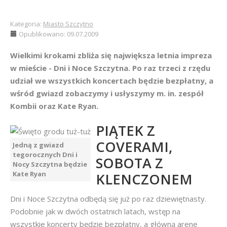
Kategoria:
Miasto Szczytno
Opublikowano: 09.07.2009
Wielkimi krokami zbliża się największa letnia impreza
w mieście - Dni i Noce Szczytna. Po raz trzeci z rzędu
udział we wszystkich koncertach będzie bezpłatny, a
wśród gwiazd zobaczymy i usłyszymy m. in. zespół
Kombii oraz Kate Ryan.
PIĄTEK Z
COVERAMI,
Jedną z gwiazd
tegorocznych Dni i
SOBOTA Z
Nocy Szczytna będzie
Kate Ryan
KLENCZONEM
Dni i Noce Szczytna odbędą się już po raz dziewiętnasty.
Podobnie jak w dwóch ostatnich latach, wstęp na
wszystkie koncerty będzie bezpłatny, a główną arenę