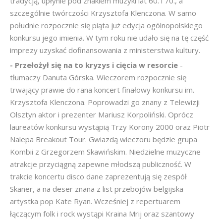
tradycją, upłynie pod znakiem muzyki lat 60. i 70., a
szczególnie twórczości Krzysztofa Klenczona. W samo
południe rozpocznie się piąta już edycja ogólnopolskiego
konkursu jego imienia. W tym roku nie udało się na tę część
imprezy uzyskać dofinansowania z ministerstwa kultury.
- Przełożył się na to kryzys i cięcia w resorcie
-
tłumaczy Danuta Górska. Wieczorem rozpocznie się
trwający prawie do rana koncert finałowy konkursu im.
Krzysztofa Klenczona. Poprowadzi go znany z Telewizji
Olsztyn aktor i prezenter Mariusz Korpoliński. Oprócz
laureatów konkursu wystąpią Trzy Korony 2000 oraz Piotr
Nalepa Breakout Tour. Gwiazdą wieczoru będzie grupa
Kombii z Grzegorzem Skawińskim. Niedzielne muzyczne
atrakcje przyciągną zapewne młodszą publiczność. W
trakcie koncertu disco dane zaprezentują się zespół
Skaner, a na deser znana z list przebojów belgijska
artystka pop Kate Ryan. Wcześniej z repertuarem
łączącym folk i rock wystąpi Kraina Mrij oraz szantowy