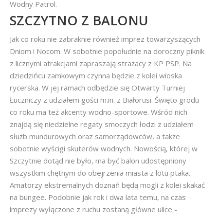
Wodny Patrol.
SZCZYTNO Z BALONU
Jak co roku nie zabraknie również imprez towarzyszących
Dniom i Nocom. W sobotnie popołudnie na doroczny piknik
z licznymi atrakcjami zapraszają strażacy z KP PSP. Na
dziedzińcu zamkowym czynna będzie z kolei wioska
rycerska. W jej ramach odbędzie się Otwarty Turniej
Łuczniczy z udziałem gości m.in. z Białorusi. Święto grodu
co roku ma też akcenty wodno-sportowe. Wśród nich
znajdą się niedzielne regaty smoczych łodzi z udziałem
służb mundurowych oraz samorządowców, a także
sobotnie wyścigi skuterów wodnych. Nowością, której w
Szczytnie dotąd nie było, ma być balon udostępniony
wszystkim chętnym do obejrzenia miasta z lotu ptaka.
Amatorzy ekstremalnych doznań będą mogli z kolei skakać
na bungee. Podobnie jak rok i dwa lata temu, na czas
imprezy wyłączone z ruchu zostaną główne ulice -