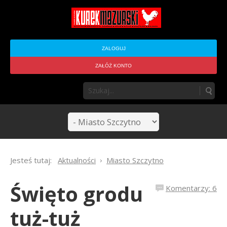
ZALOGUJ
ZAŁÓŻ KONTO
Jesteś tutaj:
Aktualności
Miasto Szczytno
Święto grodu
Komentarzy: 6
tuż-tuż