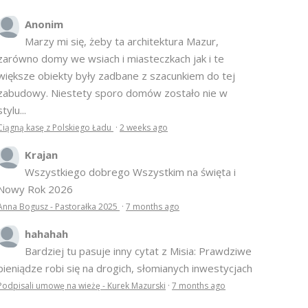
Anonim
Marzy mi się, żeby ta architektura Mazur,
zarówno domy we wsiach i miasteczkach jak i te
większe obiekty były zadbane z szacunkiem do tej
zabudowy. Niestety sporo domów zostało nie w
stylu...
Ciągną kasę z Polskiego Ładu
·
2 weeks ago
Krajan
Wszystkiego dobrego Wszystkim na święta i
Nowy Rok 2026
Anna Bogusz - Pastorałka 2025
·
7 months ago
hahahah
Bardziej tu pasuje inny cytat z Misia: Prawdziwe
pieniądze robi się na drogich, słomianych inwestycjach
Podpisali umowę na wieżę - Kurek Mazurski
·
7 months ago