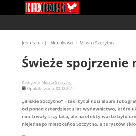
Jesteś tutaj:
Aktualności
Miasto Szczytno
Świeże spojrzenie 
Kategoria:
Miasto Szczytno
Opublikowano: 02.12.2014
„Bliskie Szczytno” - taki tytuł nosi album fotog
od ponad czterdziestu lat wydawnictwo, które uk
nim trwały trzy lata, ale na efekty warto było c
niejednego mieszkańca Szczytna, a turystów skłon