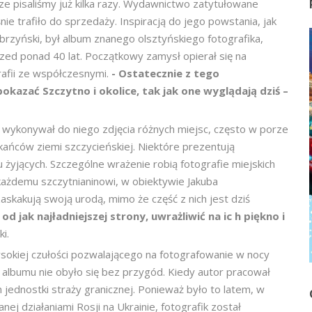
ze pisaliśmy już kilka razy. Wydawnictwo zatytułowane
śnie trafiło do sprzedaży. Inspiracją do jego powstania, jak
rzyński, był album znanego olsztyńskiego fotografika,
ed ponad 40 lat. Początkowy zamysł opierał się na
rafii ze współczesnymi.
- Ostatecznie z tego
kazać Szczytno i okolice, tak jak one wyglądają dziś –
s wykonywał do niego zdjęcia różnych miejsc, często w porze
kańców ziemi szczycieńskiej. Niektóre prezentują
tu żyjących. Szczególne wrażenie robią fotografie miejskich
każdemu szczytnianinowi, w obiektywie Jakuba
askakują swoją urodą, mimo że część z nich jest dziś
od jak najładniejszej strony, uwrażliwić na ic
h piękno i
i.
ysokiej czułości pozwalającego na fotografowanie w nocy
albumu nie obyło się bez przygód. Kiedy autor pracował
jednostki straży granicznej. Ponieważ było to latem, w
j działaniami Rosji na Ukrainie, fotografik został