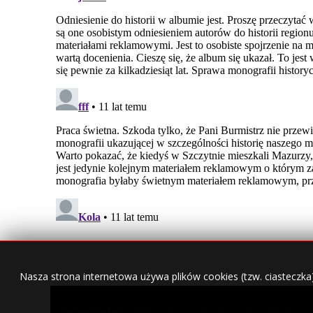
Nasza strona internetowa używa plików cookies (tzw. ciasteczka