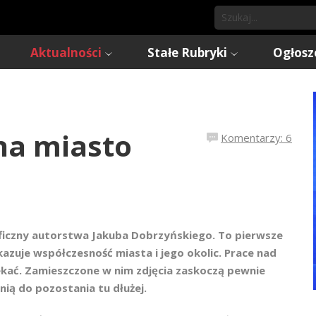
Aktualności
Stałe Rubryki
Ogłosz
na miasto
Komentarzy: 6
raficzny autorstwa Jakuba Dobrzyńskiego. To pierwsze
azuje współczesność miasta i jego okolic. Prace nad
zekać. Zamieszczone w nim zdjęcia zaskoczą pewnie
ią do pozostania tu dłużej.