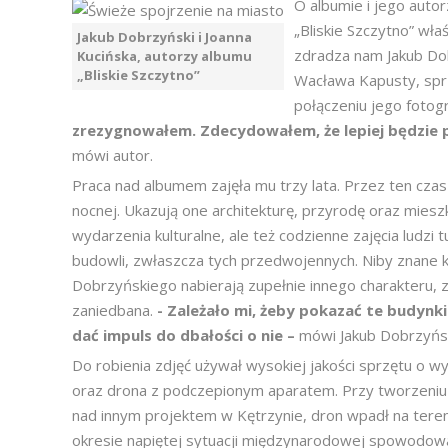
O albumie i jego autor
„Bliskie Szczytno” wła
Jakub Dobrzyński i Joanna
zdradza nam Jakub Dob
Kucińska, autorzy albumu
„Bliskie Szczytno”
Wacława Kapusty, sprz
połączeniu jego fotog
zrezygnowałem. Zdecydowałem, że lepiej będzie po
mówi autor.
Praca nad albumem zajęła mu trzy lata. Przez ten cza
nocnej. Ukazują one architekturę, przyrodę oraz miesz
wydarzenia kulturalne, ale też codzienne zajęcia ludzi 
budowli, zwłaszcza tych przedwojennych. Niby znane 
Dobrzyńskiego nabierają zupełnie innego charakteru, z
zaniedbana.
- Zależało mi, żeby pokazać te budynki 
dać impuls do dbałości o nie –
mówi Jakub Dobrzyńsk
Do robienia zdjęć używał wysokiej jakości sprzętu o w
oraz drona z podczepionym aparatem. Przy tworzeniu 
nad innym projektem w Kętrzynie, dron wpadł na teren 
okresie napiętej sytuacji międzynarodowej spowodowane