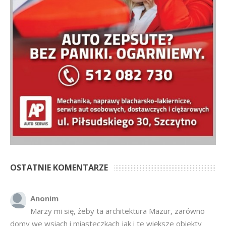
OSTATNIE KOMENTARZE
Anonim
Marzy mi się, żeby ta architektura Mazur, zarówno
domy we wsiach i miasteczkach jak i te większe obiekty
były zadbane z szacunkiem do tej zabudowy. Niestety
sporo domów zostało nie w stylu...
Ciągną kasę z Polskiego Ładu
·
2 weeks ago
Krajan
Wszystkiego dobrego Wszystkim na święta i Nowy
Rok 2026