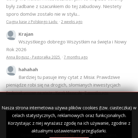
Anna Bogusz - Pastorałka 2025
·
7 months ago
hahahah
Bardziej tu pasuje inny cytat z Misia: Prawdziwe
pieniądze robi się na drogich, słomianych inwestycjach
Podpisali umowę na wieżę - Kurek Mazurski
·
7 months ago
© 2007–2018 Kurek Mazurski — archiwalne wydania lokalnej
gazety.
Opieka techniczna:
Konekt Sp. z o.o.
- kasy fiskalne,
terminale płatnicze, usługi IT, wizytówki w lokalnych domenach
Nasza strona internetowa używa plików cookies (tzw. ciasteczka) w
celach statystycznych, reklamowych oraz funkcjonalnych.
Korzystając z niej wyrażasz zgodę na ich używanie, zgodnie z
aktualnymi ustawieniami przeglądarki.