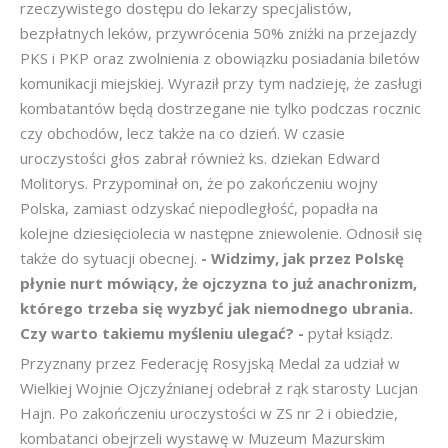
rzeczywistego dostępu do lekarzy specjalistów,
bezpłatnych leków, przywrócenia 50% zniżki na przejazdy
PKS i PKP oraz zwolnienia z obowiązku posiadania biletów
komunikacji miejskiej. Wyraził przy tym nadzieję, że zasługi
kombatantów będą dostrzegane nie tylko podczas rocznic
czy obchodów, lecz także na co dzień. W czasie
uroczystości głos zabrał również ks. dziekan Edward
Molitorys. Przypominał on, że po zakończeniu wojny
Polska, zamiast odzyskać niepodległość, popadła na
kolejne dziesięciolecia w następne zniewolenie. Odnosił się
także do sytuacji obecnej.
- Widzimy, jak przez Polskę
płynie nurt mówiący, że ojczyzna to już anachronizm,
którego trzeba się wyzbyć jak niemodnego ubrania.
Czy warto takiemu myśleniu ulegać? -
pytał ksiądz.
Przyznany przez Federację Rosyjską Medal za udział w
Wielkiej Wojnie Ojczyźnianej odebrał z rąk starosty Lucjan
Hajn. Po zakończeniu uroczystości w ZS nr 2 i obiedzie,
kombatanci obejrzeli wystawę w Muzeum Mazurskim