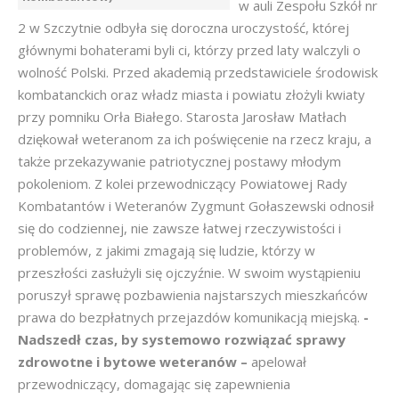
w auli Zespołu Szkół nr
2 w Szczytnie odbyła się doroczna uroczystość, której
głównymi bohaterami byli ci, którzy przed laty walczyli o
wolność Polski. Przed akademią przedstawiciele środowisk
kombatanckich oraz władz miasta i powiatu złożyli kwiaty
przy pomniku Orła Białego. Starosta Jarosław Matłach
dziękował weteranom za ich poświęcenie na rzecz kraju, a
także przekazywanie patriotycznej postawy młodym
pokoleniom. Z kolei przewodniczący Powiatowej Rady
Kombatantów i Weteranów Zygmunt Gołaszewski odnosił
się do codziennej, nie zawsze łatwej rzeczywistości i
problemów, z jakimi zmagają się ludzie, którzy w
przeszłości zasłużyli się ojczyźnie. W swoim wystąpieniu
poruszył sprawę pozbawienia najstarszych mieszkańców
prawa do bezpłatnych przejazdów komunikacją miejską.
-
Nadszedł czas, by systemowo rozwiązać sprawy
zdrowotne i bytowe weteranów –
apelował
przewodniczący, domagając się zapewnienia