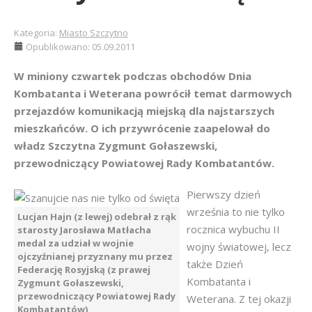
Kategoria:
Miasto Szczytno
Opublikowano: 05.09.2011
W miniony czwartek podczas obchodów Dnia
Kombatanta i Weterana powrócił temat darmowych
przejazdów komunikacją miejską dla najstarszych
mieszkańców. O ich przywrócenie zaapelował do
władz Szczytna Zygmunt Gołaszewski,
przewodniczący Powiatowej Rady Kombatantów.
Pierwszy dzień
września to nie tylko
Lucjan Hajn (z lewej) odebrał z rąk
rocznica wybuchu II
starosty Jarosława Matłacha
medal za udział w wojnie
wojny światowej, lecz
ojczyźnianej przyznany mu przez
także Dzień
Federację Rosyjską (z prawej
Kombatanta i
Zygmunt Gołaszewski,
przewodniczący Powiatowej Rady
Weterana. Z tej okazji
Kombatantów)