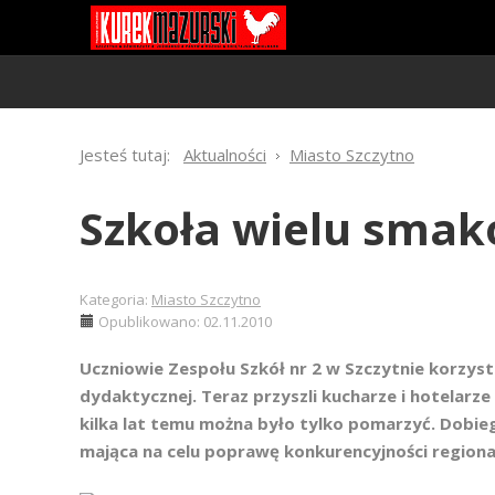
Jesteś tutaj:
Aktualności
Miasto Szczytno
Szkoła wielu sma
Kategoria:
Miasto Szczytno
Opublikowano: 02.11.2010
Uczniowie Zespołu Szkół nr 2 w Szczytnie korzyst
dydaktycznej. Teraz przyszli kucharze i hotelarze
kilka lat temu można było tylko pomarzyć. Dobie
mająca na celu poprawę konkurencyjności regional