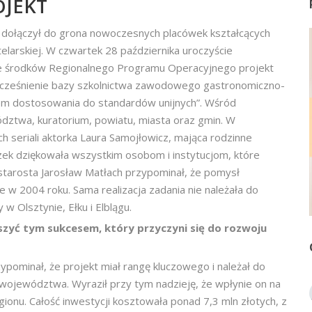
JEKT
e dołączył do grona nowoczesnych placówek kształcących
telarskiej. W czwartek 28 października uroczyście
 środków Regionalnego Programu Operacyjnego projekt
cześnienie bazy szkolnictwa zawodowego gastronomiczno-
iem dostosowania do standardów unijnych”. Wśród
dztwa, kuratorium, powiatu, miasta oraz gmin. W
ch seriali aktorka Laura Samojłowicz, mająca rodzinne
zek dziękowała wszystkim osobom i instytucjom, które
i starosta Jarosław Matłach przypominał, że pomysł
e w 2004 roku. Sama realizacja zadania nie należała do
w Olsztynie, Ełku i Elblągu.
ieszyć tym sukcesem, który przyczyni się do rozwoju
minał, że projekt miał rangę kluczowego i należał do
ojewództwa. Wyraził przy tym nadzieję, że wpłynie on na
gionu. Całość inwestycji kosztowała ponad 7,3 mln złotych, z