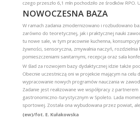
czego przeszło 6,1 mln pochodziło ze środków RPO. U
NOWOCZESNA BAZA
W ramach zadania zmodernizowano i rozbudowano baz
zarówno do teoretycznej, jak i praktycznej nauki zawo
tu nowe sale, w tym pracownie kuchenna, konsumpcyjna,
żywności, sensoryczna, zmywalnia naczyń, rozdzielnia 
pomieszczeniami sanitarnymi, recepcja oraz sala konfe
W ślad za rozwojem bazy dydaktycznej idzie także pod
Obecnie uczestniczą oni w projekcie mającym na celu
wypracowanie nowych programów nauczania w zawodach: 
Zadanie jest realizowane we współpracy z partnerem z
gastronomiczno-turystycznym w Spoleto. Lada moment 
sportowej. Została ona wybudowana przez powiat, ale 
(ew)/fot. E. Kułakowska