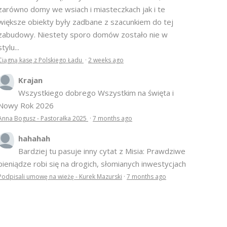
zarówno domy we wsiach i miasteczkach jak i te
większe obiekty były zadbane z szacunkiem do tej
zabudowy. Niestety sporo domów zostało nie w
stylu...
Ciągną kasę z Polskiego Ładu
·
2 weeks ago
Krajan
Wszystkiego dobrego Wszystkim na święta i
Nowy Rok 2026
Anna Bogusz - Pastorałka 2025
·
7 months ago
hahahah
Bardziej tu pasuje inny cytat z Misia: Prawdziwe
pieniądze robi się na drogich, słomianych inwestycjach
Podpisali umowę na wieżę - Kurek Mazurski
·
7 months ago