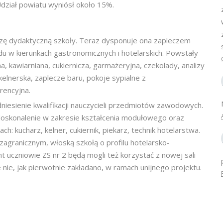
dział powiatu wyniósł około 15%.
ę dydaktyczną szkoły. Teraz dysponuje ona zapleczem
du w kierunkach gastronomicznych i hotelarskich. Powstały
 kawiarniana, cukiernicza, garmażeryjna, czekolady, analizy
kelnerska, zaplecze baru, pokoje sypialne z
rencyjna.
niesienie kwalifikacji nauczycieli przedmiotów zawodowych.
 doskonalenie w zakresie kształcenia modułowego oraz
kucharz, kelner, cukiernik, piekarz, technik hotelarstwa.
agranicznym, włoską szkołą o profilu hotelarsko-
uczniowie ZS nr 2 będą mogli też korzystać z nowej sali
nie, jak pierwotnie zakładano, w ramach unijnego projektu.