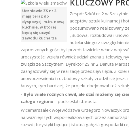
KLUCZOWY PRO
Uczniowie ZS nr 2
Zespół Szkół nr 2 w Szczytni
mają teraz do
adeptów sztuki kulinarnej i ho
dyspozycji m.in. nową
kuchnię, w której
podsumowano realizowany ze
będą się uczyć
„Budowa, rozbudowa i unowo
zawodu kucharza
hotelarskiego z uwzględnien
zaproszonych gości byli przedstawiciele władz wojewó
uroczystości wzięła również udział znana z telewizyjny
związki ze Szczytnem. Dyrektor ZS nr 2 Danuta Maros
zaangażowały się w realizację przedsięwzięcia. Z kole
unowocześnienia i rozbudowy szkoły zrodził się jeszcz
łatwych, tym bardziej, że projekt obejmował też szkoły 
- Było wiele różnych chwil, ale dziś możemy się c
całego regionu –
podkreślał starosta.
Wicemarszałek województwa Grzegorz Nowaczyk przypo
najważniejszych współrealizowanych przez samorząd w
rozwój turystyki będącej istotną gałęzią gospodarki re