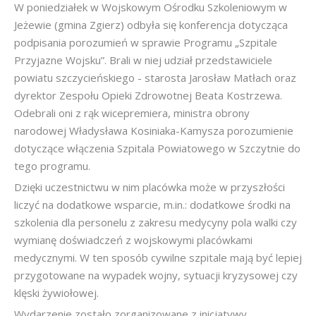
W poniedziałek w Wojskowym Ośrodku Szkoleniowym w
Jeżewie (gmina Zgierz) odbyła się konferencja dotycząca
podpisania porozumień w sprawie Programu „Szpitale
Przyjazne Wojsku”. Brali w niej udział przedstawiciele
powiatu szczycieńskiego - starosta Jarosław Matłach oraz
dyrektor Zespołu Opieki Zdrowotnej Beata Kostrzewa.
Odebrali oni z rąk wicepremiera, ministra obrony
narodowej Władysława Kosiniaka-Kamysza porozumienie
dotyczące włączenia Szpitala Powiatowego w Szczytnie do
tego programu.
Dzięki uczestnictwu w nim placówka może w przyszłości
liczyć na dodatkowe wsparcie, m.in.: dodatkowe środki na
szkolenia dla personelu z zakresu medycyny pola walki czy
wymianę doświadczeń z wojskowymi placówkami
medycznymi. W ten sposób cywilne szpitale mają być lepiej
przygotowane na wypadek wojny, sytuacji kryzysowej czy
klęski żywiołowej.
Wydarzenie zostało zorganizowane z inicjatywy