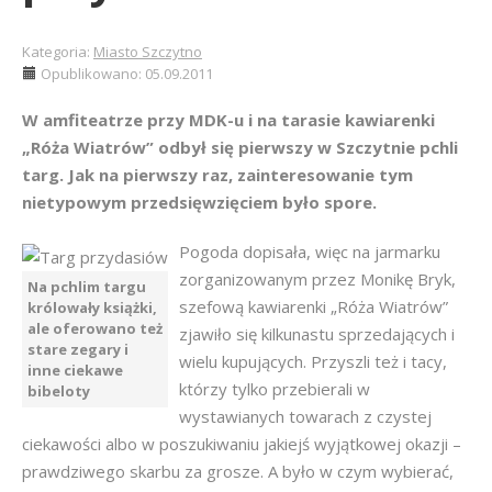
Kategoria:
Miasto Szczytno
Opublikowano: 05.09.2011
W amfiteatrze przy MDK-u i na tarasie kawiarenki
„Róża Wiatrów” odbył się pierwszy w Szczytnie pchli
targ. Jak na pierwszy raz, zainteresowanie tym
nietypowym przedsięwzięciem było spore.
Pogoda dopisała, więc na jarmarku
zorganizowanym przez Monikę Bryk,
Na pchlim targu
szefową kawiarenki „Róża Wiatrów”
królowały książki,
ale oferowano też
zjawiło się kilkunastu sprzedających i
stare zegary i
wielu kupujących. Przyszli też i tacy,
inne ciekawe
którzy tylko przebierali w
bibeloty
wystawianych towarach z czystej
ciekawości albo w poszukiwaniu jakiejś wyjątkowej okazji –
prawdziwego skarbu za grosze. A było w czym wybierać,