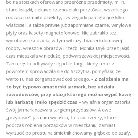
bo na stoiskach oferowano przeróżne przedmioty, m. in.
stare książki, ciekawe czarno-białe pocztówki, wszelkiego
rodzaju rozmaite bibeloty, czy zegarki pamiętające kilku
właścicieli, a także prawie już zapomniane czarne, winylowe
płyty oraz kasety magnetofonowe. Nie zabrakło też
wyrobów rękodzieła, w tym witraży, biżuterii domowej
roboty, wreszcie obrazów i rzeźb. Monika Bryk przez jakiś
czas mieszkała w niedużej podwarszawskiej miejscowości.
Tam często odbywały się pchle targi i kiedy teraz z
powrotem sprowadziła się do Szczytna, pomyślała, że
warto i u nas zorganizować coś takiego.
- Z założenia ma
to być typowo amatorski jarmark, bez udziału
zawodowców, przy okazji którego można wypić kawę
lub herbatę i miło spędzić czas –
wyjaśnia organizatorka.
Swój jarmark nazwała targiem przydasiów. A owe
„przydasie”, jak nam wyjaśnia, to takie rzeczy, które
podczas robienia porządków w mieszkaniu, zamiast
wyrzucić po prostu na śmietnik chowamy głęboko do szafy,