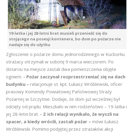
19-latka i jej 28-letni brat musieli przenieść się do
stojącego na posesji kontenera, bo dom po pożarze nie
nadaje się do użytku
Zgłoszenie o pożarze domu jednorodzinnego w Kucborku
strażacy otrzymali w sobotę 9 marca wieczorem. Po
dotarciu na miejsce zastali dwa pomieszczenia objęte
ogniem.
- Pożar zaczynał rozprzestrzeniać się na dach
budynku –
relacjonuje st. kpt. Łukasz Wróblewski, oficer
prasowy Komendy Powiatowej Państwowej Straży
Pożarnej w Szczytnie. Dodaje, że dom już wcześniej był
odcięty od prądu. Mieszkało w nim rodzeństwo – 19-latka i
jej 28-letni brat.
- Z ich relacji wynikało, że wyszli na
spacer, a kiedy wrócili, zastali pożar –
mówi Łukasz
Wróblewski. Pomimo podjętej przez strażaków akcji