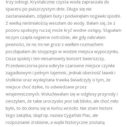
trzy odnogi. Krystalicznie czysta woda zapraszała do
spaceru po piaszczystym dnie. Długo się nie
zastanawiałam, zdjęłam buty i podwinęłam nogawki spodni.
Z wielką nieśmiałością weszłam do wody. Bałam się, że z
pozoru spokojny ruczaj może kryć wodne ostępy. Stąpałam
niczym czapla najpierw ostrożnie, ale gdy nabrałam
pewności, że nic mi nie grozi z wielkim rozmachem
poczłapałam do stojącego w wodzie miejsca wypoczynku.
Cisza spokój i ten niesamowity koncert świerszczy.
Przedwieczorna pora odkryte czarowne miejsce czyniła
zagadkowym i pełnym tajemnic. Jednak obecność ławek i
stolików oraz wydeptana trawka świadczyły o tym, że
miejsce choć dzikie, to odwiedzane przez
wtajemniczonych. Wsłuchiwałam się w odgłosy przyrody i
cieszyłam, że takie uroczysko jest tak blisko, ale choć miło
było, to do domu się w końcu wróciło. Nie znam historii
tego zakątka, skąd np. nazwa Cygański Plac, ale
rozpoznanie zrobione, a wątki historyczne zostaną