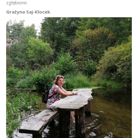
zgłębione.
Grażyna Saj-Klocek