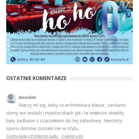
OSTATNIE KOMENTARZE
Anonim
Marzy mi się, żeby ta architektura Mazur, zarówno
domy we wsiach i miasteczkach jak i te większe obiekty
były zadbane z szacunkiem do tej zabudowy. Niestety
sporo domów zostało nie w stylu...
Ciągną kasę z Polskiego Ładu
·
2 weeks ago