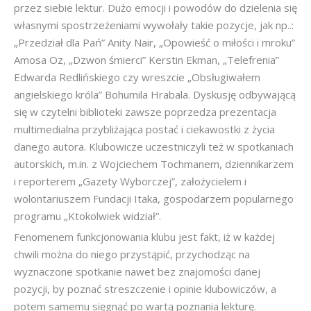
przez siebie lektur. Dużo emocji i powodów do dzielenia się
własnymi spostrzeżeniami wywołały takie pozycje, jak np..:
„Przedział dla Pań” Anity Nair, „Opowieść o miłości i mroku”
Amosa Oz, „Dzwon śmierci” Kerstin Ekman, „Telefrenia”
Edwarda Redlińskiego czy wreszcie „Obsługiwałem
angielskiego króla” Bohumila Hrabala. Dyskusję odbywającą
się w czytelni biblioteki zawsze poprzedza prezentacja
multimedialna przybliżająca postać i ciekawostki z życia
danego autora. Klubowicze uczestniczyli też w spotkaniach
autorskich, m.in. z Wojciechem Tochmanem, dziennikarzem
i reporterem „Gazety Wyborczej”, założycielem i
wolontariuszem Fundacji Itaka, gospodarzem popularnego
programu „Ktokolwiek widział”.
Fenomenem funkcjonowania klubu jest fakt, iż w każdej
chwili można do niego przystąpić, przychodząc na
wyznaczone spotkanie nawet bez znajomości danej
pozycji, by poznać streszczenie i opinie klubowiczów, a
potem samemu sięgnąć po wartą poznania lekturę.