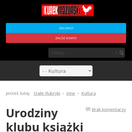
ZALOGUJ
ZAŁÓŻ KONTO
Jesteś tutaj:
Stałe Rubryki
Inne
Kultura
Urodziny
Brak komentarzy
klubu książki