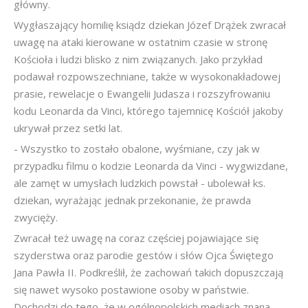
główny.
Wygłaszający homilię ksiądz dziekan Józef Drążek zwracał
uwagę na ataki kierowane w ostatnim czasie w stronę
Kościoła i ludzi blisko z nim związanych. Jako przykład
podawał rozpowszechniane, także w wysokonakładowej
prasie, rewelacje o Ewangelii Judasza i rozszyfrowaniu
kodu Leonarda da Vinci, którego tajemnicę Kościół jakoby
ukrywał przez setki lat.
- Wszystko to zostało obalone, wyśmiane, czy jak w
przypadku filmu o kodzie Leonarda da Vinci - wygwizdane,
ale zamęt w umysłach ludzkich powstał - ubolewał ks.
dziekan, wyrażając jednak przekonanie, że prawda
zwycięży.
Zwracał też uwagę na coraz częściej pojawiające się
szyderstwa oraz parodie gestów i słów Ojca Świętego
Jana Pawła II. Podkreślił, że zachowań takich dopuszczają
się nawet wysoko postawione osoby w państwie.
Dochodzi do tego, że w ogólnopolskich mediach znana