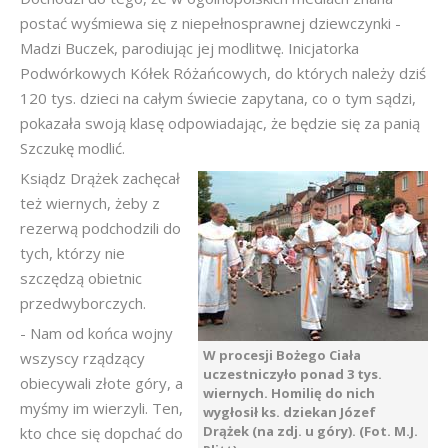
postać wyśmiewa się z niepełnosprawnej dziewczynki -
Madzi Buczek, parodiując jej modlitwę. Inicjatorka
Podwórkowych Kółek Różańcowych, do których należy dziś
120 tys. dzieci na całym świecie zapytana, co o tym sądzi,
pokazała swoją klasę odpowiadając, że będzie się za panią
Szczukę modlić.
Ksiądz Drążek zachęcał
też wiernych, żeby z
rezerwą podchodzili do
tych, którzy nie
szczędzą obietnic
przedwyborczych.
- Nam od końca wojny
W procesji Bożego Ciała
wszyscy rządzący
uczestniczyło ponad 3 tys.
obiecywali złote góry, a
wiernych. Homilię do nich
myśmy im wierzyli. Ten,
wygłosił ks. dziekan Józef
Drążek (na zdj. u góry). (Fot. M.J.
kto chce się dopchać do