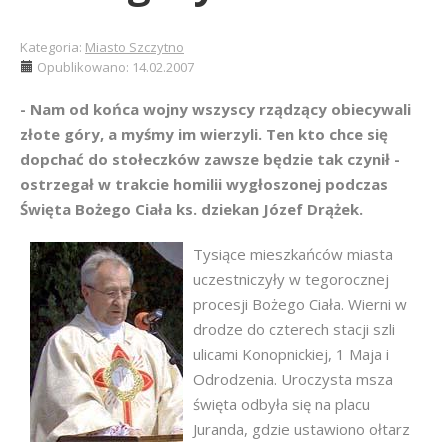
Kategoria:
Miasto Szczytno
Opublikowano: 14.02.2007
- Nam od końca wojny wszyscy rządzący obiecywali
złote góry, a myśmy im wierzyli. Ten kto chce się
dopchać do stołeczków zawsze będzie tak czynił -
ostrzegał w trakcie homilii wygłoszonej podczas
Święta Bożego Ciała ks. dziekan Józef Drążek.
Tysiące mieszkańców miasta
uczestniczyły w tegorocznej
procesji Bożego Ciała. Wierni w
drodze do czterech stacji szli
ulicami Konopnickiej, 1 Maja i
Odrodzenia. Uroczysta msza
święta odbyła się na placu
Juranda, gdzie ustawiono ołtarz