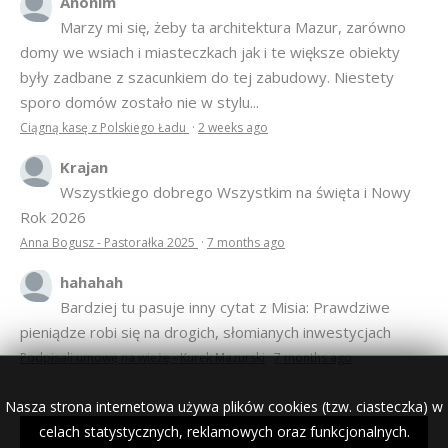
Anonim
Marzy mi się, żeby ta architektura Mazur, zarówno
domy we wsiach i miasteczkach jak i te większe obiekty
były zadbane z szacunkiem do tej zabudowy. Niestety
sporo domów zostało nie w stylu...
Ciągną kasę z Polskiego Ładu
·
2 weeks ago
Krajan
Wszystkiego dobrego Wszystkim na święta i Nowy
Rok 2026
Anna Bogusz - Pastorałka 2025
·
7 months ago
hahahah
Bardziej tu pasuje inny cytat z Misia: Prawdziwe
pieniądze robi się na drogich, słomianych inwestycjach
Podpisali umowę na wieżę - Kurek Mazurski
·
7 months ago
Nasza strona internetowa używa plików cookies (tzw. ciasteczka) w
celach statystycznych, reklamowych oraz funkcjonalnych.