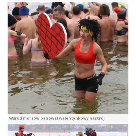
Wśród morsów panował walentynkowy nastrój