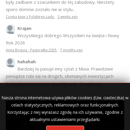
były zadbane z szacunkiem do tej zabudowy. Niestety
sporo domów zostało nie w stylu...
Ciągną kasę z Polskiego Ładu
·
2 weeks ago
Krajan
Wszystkiego dobrego Wszystkim na święta i Nowy
Rok 2026
Anna Bogusz - Pastorałka 2025
·
7 months ago
hahahah
Bardziej tu pasuje inny cytat z Misia: Prawdziwe
pieniądze robi się na drogich, słomianych inwestycjach
Podpisali umowę na wieżę - Kurek Mazurski
·
7 months ago
Nasza strona internetowa używa plików cookies (tzw. ciasteczka) w
celach statystycznych, reklamowych oraz funkcjonalnych.
Korzystając z niej wyrażasz zgodę na ich używanie, zgodnie z
© 2007–2018 Kurek Mazurski — archiwalne wydania lokalnej
gazety.
aktualnymi ustawieniami przeglądarki.
Opieka techniczna:
Konekt Sp. z o.o.
- kasy fiskalne,
terminale płatnicze, usługi IT, wizytówki w lokalnych domenach