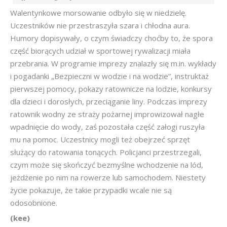
Walentynkowe morsowanie odbyło się w niedzielę.
Uczestników nie przestraszyła szara i chłodna aura.
Humory dopisywały, o czym świadczy choćby to, że spora
część biorących udział w sportowej rywalizacji miała
przebrania. W programie imprezy znalazły się m.in. wykłady
i pogadanki „Bezpieczni w wodzie i na wodzie”, instruktaż
pierwszej pomocy, pokazy ratownicze na lodzie, konkursy
dla dzieci i dorosłych, przeciąganie liny. Podczas imprezy
ratownik wodny ze straży pożarnej improwizował nagłe
wpadnięcie do wody, zaś pozostała część załogi ruszyła
mu na pomoc. Uczestnicy mogli też obejrzeć sprzęt
służący do ratowania tonących. Policjanci przestrzegali,
czym może się skończyć bezmyślne wchodzenie na lód,
jeżdżenie po nim na rowerze lub samochodem. Niestety
życie pokazuje, że takie przypadki wcale nie są
odosobnione.
(kee)