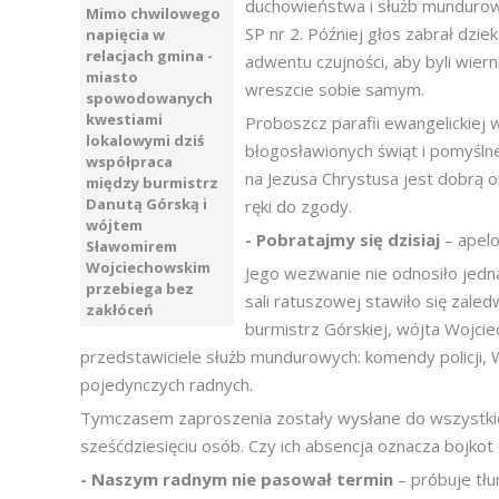
duchowieństwa i służb mundurow
Mimo chwilowego
SP nr 2. Później głos zabrał dzi
napięcia w
relacjach gmina -
adwentu czujności, aby byli wie
miasto
wreszcie sobie samym.
spowodowanych
kwestiami
Proboszcz parafii ewangelickiej 
lokalowymi dziś
błogosławionych świąt i pomyślne
współpraca
na Jezusa Chrystusa jest dobrą ok
między burmistrz
Danutą Górską i
ręki do zgody.
wójtem
- Pobratajmy się dzisiaj
– apelo
Sławomirem
Wojciechowskim
Jego wezwanie nie odnosiło jedn
przebiega bez
sali ratuszowej stawiło się zale
zakłóceń
burmistrz Górskiej, wójta Wojcie
przedstawiciele służb mundurowych: komendy policji, W
pojedynczych radnych.
Tymczasem zaproszenia zostały wysłane do wszystkich
sześćdziesięciu osób. Czy ich absencja oznacza bojkot
- Naszym radnym nie pasował termin
– próbuje tł