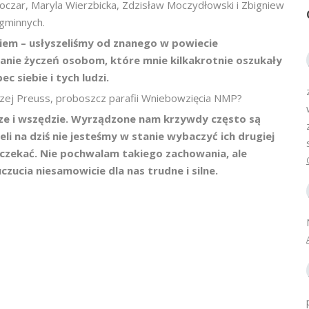
Boczar, Maryla Wierzbicka, Zdzisław Moczydłowski i Zbigniew
gminnych.
kiem – usłyszeliśmy od znanego w powiecie
anie życzeń osobom, które mnie kilkakrotnie oszukały
c siebie i tych ludzi.
rzej Preuss, proboszcz parafii Wniebowzięcia NMP?
sze i wszędzie. Wyrządzone nam krzywdy często są
i na dziś nie jesteśmy w stanie wybaczyć ich drugiej
czekać. Nie pochwalam takiego zachowania, ale
zucia niesamowicie dla nas trudne i silne.