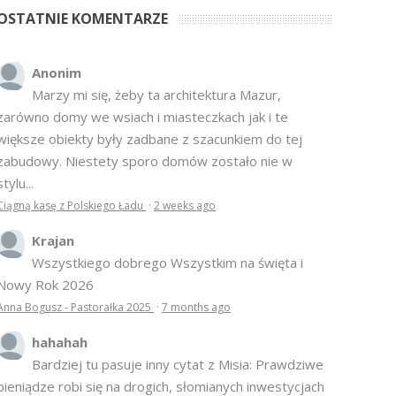
OSTATNIE KOMENTARZE
Anonim
Marzy mi się, żeby ta architektura Mazur,
zarówno domy we wsiach i miasteczkach jak i te
większe obiekty były zadbane z szacunkiem do tej
zabudowy. Niestety sporo domów zostało nie w
stylu...
Ciągną kasę z Polskiego Ładu
·
2 weeks ago
Krajan
Wszystkiego dobrego Wszystkim na święta i
Nowy Rok 2026
Anna Bogusz - Pastorałka 2025
·
7 months ago
hahahah
Bardziej tu pasuje inny cytat z Misia: Prawdziwe
pieniądze robi się na drogich, słomianych inwestycjach