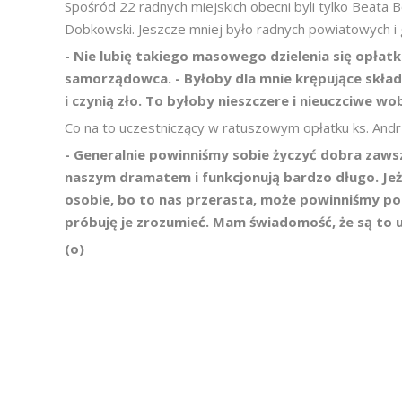
Spośród 22 radnych miejskich obecni byli tylko Beata 
Dobkowski. Jeszcze mniej było radnych powiatowych i 
- Nie lubię takiego masowego dzielenia się opłat
samorządowca. - Byłoby dla mnie krępujące skład
i czynią zło. To byłoby nieszczere i nieuczciwe wobe
Co na to uczestniczący w ratuszowym opłatku ks. And
- Generalnie powinniśmy sobie życzyć dobra zaw
naszym dramatem i funkcjonują bardzo długo. Jeżel
osobie, bo to nas przerasta, może powinniśmy po
próbuję je zrozumieć. Mam świadomość, że są to uc
(o)