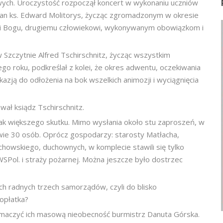
ych. Uroczystość rozpoczął koncert w wykonaniu uczniów
ekan ks. Edward Molitorys, życząc zgromadzonym w okresie
rni Bogu, drugiemu człowiekowi, wykonywanym obowiązkom i
w Szczytnie Alfred Tschirschnitz, życząc wszystkim
go roku, podkreślał z kolei, że okres adwentu, oczekiwania
azją do odłożenia na bok wszelkich animozji i wyciągnięcia
wał ksiądz Tschirschnitz.
ak większego skutku. Mimo wysłania około stu zaproszeń, w
dwie 30 osób. Oprócz gospodarzy: starosty Matłacha,
chowskiego, duchownych, w komplecie stawili się tylko
SPol. i straży pożarnej. Można jeszcze było dostrzec
 radnych trzech samorządów, czyli do blisko
 opłatka?
umaczyć ich masową nieobecność burmistrz Danuta Górska.