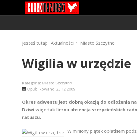
Jesteś tutaj:
Aktualności
Miasto Szczytno
Wigilia w urzędzie
Kategoria:
Miasto Szczytno
Opublikowano: 23.12.2009
Okres adwentu jest dobrą okazją do odłożenia na 
Dziwi więc tak liczna absencja szczycieńskich r
ratuszu.
W miniony piątek opłatkiem podzi