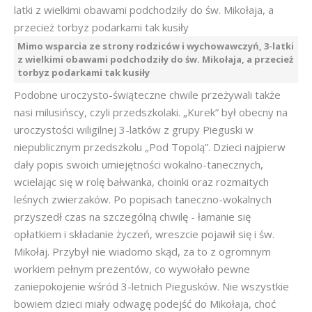
Mimo wsparcia ze strony rodziców i wychowawczyń, 3-latki
z wielkimi obawami podchodziły do św. Mikołaja, a przecież
torbyz podarkami tak kusiły
Podobne uroczysto-świąteczne chwile przeżywali także
nasi milusińscy, czyli przedszkolaki. „Kurek” był obecny na
uroczystości wiligilnej 3-latków z grupy Pieguski w
niepublicznym przedszkolu „Pod Topolą”. Dzieci najpierw
dały popis swoich umiejętności wokalno-tanecznych,
wcielając się w rolę bałwanka, choinki oraz rozmaitych
leśnych zwierzaków. Po popisach taneczno-wokalnych
przyszedł czas na szczególną chwilę - łamanie się
opłatkiem i składanie życzeń, wreszcie pojawił się i św.
Mikołaj. Przybył nie wiadomo skąd, za to z ogromnym
workiem pełnym prezentów, co wywołało pewne
zaniepokojenie wśród 3-letnich Piegusków. Nie wszystkie
bowiem dzieci miały odwagę podejść do Mikołaja, choć