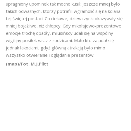
upragniony upominek tak mocno kusił. Jeszcze mniej było
takich odważnych, którzy potrafili wgramolić się na kolana
tej świętej postaci. Co ciekawe, dziewczynki okazywały się
mniej bojaźliwe, niż chłopcy. Gdy mikołajowo-prezentowe
emocje trochę opadły, milusińscy udali się na wspólny
wigilijny posiłek wraz z rodzicami. Mało kto zajadał się
jednak łakociami, gdyż główną atrakcją było mimo
wszystko otwieranie i oglądanie prezentów.
(map)/Fot. M.J.Plitt