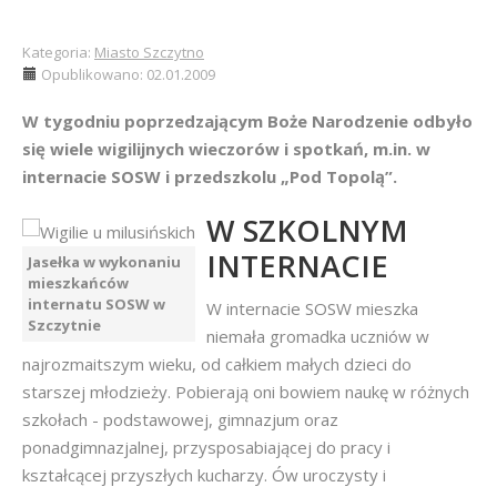
Kategoria:
Miasto Szczytno
Opublikowano: 02.01.2009
W tygodniu poprzedzającym Boże Narodzenie odbyło
się wiele wigilijnych wieczorów i spotkań, m.in. w
internacie SOSW i przedszkolu „Pod Topolą”.
W SZKOLNYM
INTERNACIE
Jasełka w wykonaniu
mieszkańców
internatu SOSW w
W internacie SOSW mieszka
Szczytnie
niemała gromadka uczniów w
najrozmaitszym wieku, od całkiem małych dzieci do
starszej młodzieży. Pobierają oni bowiem naukę w różnych
szkołach - podstawowej, gimnazjum oraz
ponadgimnazjalnej, przysposabiającej do pracy i
kształcącej przyszłych kucharzy. Ów uroczysty i