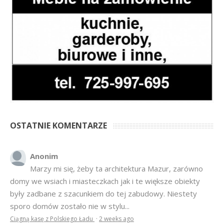
OSTATNIE KOMENTARZE
Anonim
Marzy mi się, żeby ta architektura Mazur, zarówno
domy we wsiach i miasteczkach jak i te większe obiekty
były zadbane z szacunkiem do tej zabudowy. Niestety
sporo domów zostało nie w stylu...
Ciągną kasę z Polskiego Ładu
·
2 weeks ago
Krajan
Wszystkiego dobrego Wszystkim na święta i Nowy