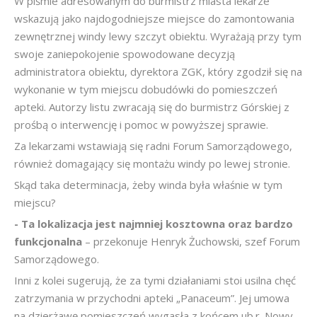
W piśmie adresowanym do burmistrz miasta lekarze
wskazują jako najdogodniejsze miejsce do zamontowania
zewnętrznej windy lewy szczyt obiektu. Wyrażają przy tym
swoje zaniepokojenie spowodowane decyzją
administratora obiektu, dyrektora ZGK, który zgodził się na
wykonanie w tym miejscu dobudówki do pomieszczeń
apteki. Autorzy listu zwracają się do burmistrz Górskiej z
prośbą o interwencję i pomoc w powyższej sprawie.
Za lekarzami wstawiają się radni Forum Samorządowego,
również domagający się montażu windy po lewej stronie.
Skąd taka determinacja, żeby winda była właśnie w tym
miejscu?
- Ta lokalizacja jest najmniej kosztowna oraz bardzo
funkcjonalna
– przekonuje Henryk Żuchowski, szef Forum
Samorządowego.
Inni z kolei sugerują, że za tymi działaniami stoi usilna chęć
zatrzymania w przychodni apteki „Panaceum”. Jej umowa
na dzierżawę pomieszczeń wygasła z końcem ub.r. Nowy