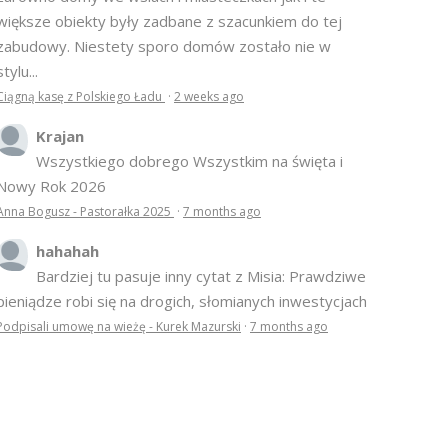
większe obiekty były zadbane z szacunkiem do tej
zabudowy. Niestety sporo domów zostało nie w
stylu...
Ciągną kasę z Polskiego Ładu
·
2 weeks ago
Krajan
Wszystkiego dobrego Wszystkim na święta i
Nowy Rok 2026
Anna Bogusz - Pastorałka 2025
·
7 months ago
hahahah
Bardziej tu pasuje inny cytat z Misia: Prawdziwe
pieniądze robi się na drogich, słomianych inwestycjach
Podpisali umowę na wieżę - Kurek Mazurski
·
7 months ago