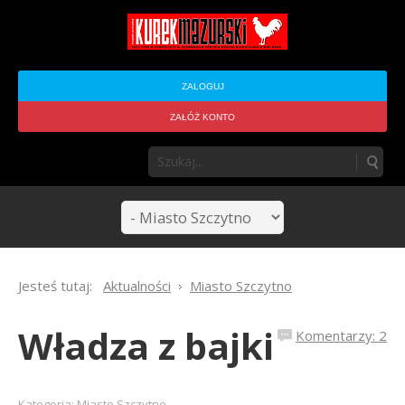
ZALOGUJ
ZAŁÓŻ KONTO
Jesteś tutaj:
Aktualności
Miasto Szczytno
Władza z bajki
Komentarzy: 2
Kategoria:
Miasto Szczytno