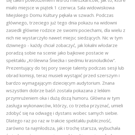
miało miejsce w piątek 1 czerwca. Sala widowiskowa
Miejskiego Domu Kultury pękała w szwach. Podczas
głównego, trzeciego już tego dnia pokazu na widowni
zasiedli głównie rodzice ze swoimi pociechami, dla wielu z
nich nie wystarczyło nawet miejsc siedzących. Nic w tym
dziwnego - każdy chciał zobaczyć, jak lokalni włodarze
poradzą sobie na scenie jako bajkowe postacie w
spektaklu „Królewna Śnieżka i siedmiu krasnoludków”.
Prezentujący do tej pory swoje talenty podczas sesji lub
obrad komisji, teraz musieli wystąpić przed szerszym i
bardzo wymagającym dziecięcym audytorium. Znana
wszystkim dobrze baśń została pokazana z lekkim
przymrużeniem oka i dużą dozą humoru. Główna w tym
zasługa wykonawców, którzy, co trzeba przyznać, umieli
zdobyć się na odwagę i dystans wobec samych siebie.
Dlatego raz po raz w trakcie spektaklu publiczność,
zarówno ta najmłodsza, jak i trochę starsza, wybuchała