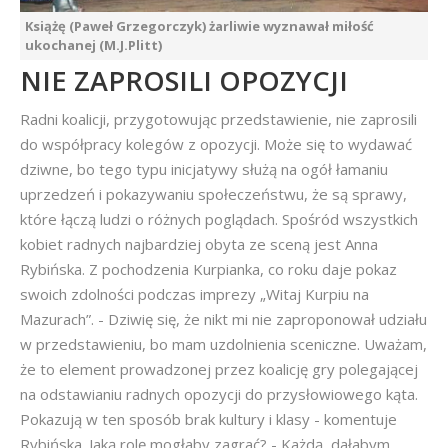
Książę (Paweł Grzegorczyk) żarliwie wyznawał miłość
ukochanej (M.J.Plitt)
NIE ZAPROSILI OPOZYCJI
Radni koalicji, przygotowując przedstawienie, nie zaprosili
do współpracy kolegów z opozycji. Może się to wydawać
dziwne, bo tego typu inicjatywy służą na ogół łamaniu
uprzedzeń i pokazywaniu społeczeństwu, że są sprawy,
które łączą ludzi o różnych poglądach. Spośród wszystkich
kobiet radnych najbardziej obyta ze sceną jest Anna
Rybińska. Z pochodzenia Kurpianka, co roku daje pokaz
swoich zdolności podczas imprezy „Witaj Kurpiu na
Mazurach”. - Dziwię się, że nikt mi nie zaproponował udziału
w przedstawieniu, bo mam uzdolnienia sceniczne. Uważam,
że to element prowadzonej przez koalicję gry polegającej
na odstawianiu radnych opozycji do przysłowiowego kąta.
Pokazują w ten sposób brak kultury i klasy - komentuje
Rybińska. Jaką rolę mogłaby zagrać? - Każdą, dałabym