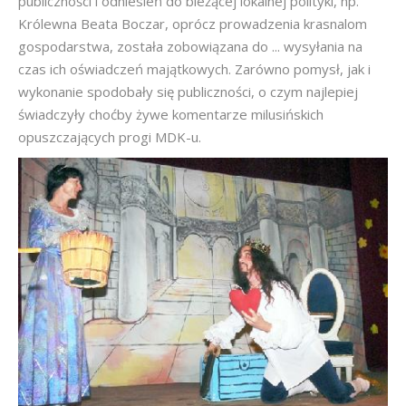
publiczności i odniesień do bieżącej lokalnej polityki, np.
Królewna Beata Boczar, oprócz prowadzenia krasnalom
gospodarstwa, została zobowiązana do ... wysyłania na
czas ich oświadczeń majątkowych. Zarówno pomysł, jak i
wykonanie spodobały się publiczności, o czym najlepiej
świadczyły choćby żywe komentarze milusińskich
opuszczających progi MDK-u.