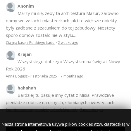
Anonim
Marzy mi się, żeby ta architektura Mazur, zarówno
domy we wsiach i miasteczkach jak i te większe obiekty
były zadbane z szacunkiem do tej zabudowy. Niestety
sporo domów zostało nie w stylu...
Ciągną kasę z Polskiego Ładu
·
2 weeks ago
Krajan
Wszystkiego dobrego Wszystkim na święta i Nowy
Rok 2026
Anna Bogusz - Pastorałka 2025
·
7 months ago
hahahah
Bardziej tu pasuje inny cytat z Misia: Prawdziwe
pieniądze robi się na drogich, słomianych inwestycjach
Podpisali umowę na wieżę - Kurek Mazurski
·
7 months ago
Nasza strona internetowa używa plików cookies (tzw. ciasteczka) w