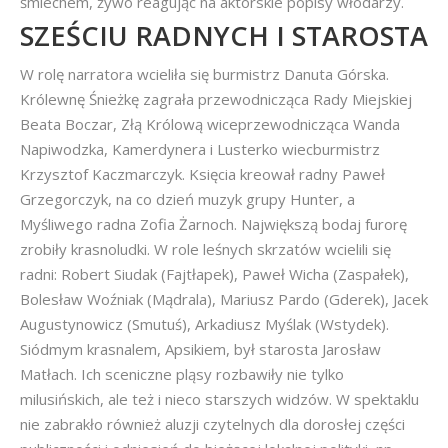
śmiechem, żywo reagując na aktorskie popisy włodarzy.
SZEŚCIU RADNYCH I STAROSTA
W rolę narratora wcieliła się burmistrz Danuta Górska.
Królewnę Śnieżkę zagrała przewodnicząca Rady Miejskiej
Beata Boczar, Złą Królową wiceprzewodnicząca Wanda
Napiwodzka, Kamerdynera i Lusterko wiecburmistrz
Krzysztof Kaczmarczyk. Księcia kreował radny Paweł
Grzegorczyk, na co dzień muzyk grupy Hunter, a
Myśliwego radna Zofia Żarnoch. Największą bodaj furorę
zrobiły krasnoludki. W role leśnych skrzatów wcielili się
radni: Robert Siudak (Fajtłapek), Paweł Wicha (Zaspałek),
Bolesław Woźniak (Mądrala), Mariusz Pardo (Gderek), Jacek
Augustynowicz (Smutuś), Arkadiusz Myślak (Wstydek).
Siódmym krasnalem, Apsikiem, był starosta Jarosław
Matłach. Ich sceniczne pląsy rozbawiły nie tylko
milusińskich, ale też i nieco starszych widzów. W spektaklu
nie zabrakło również aluzji czytelnych dla dorosłej części