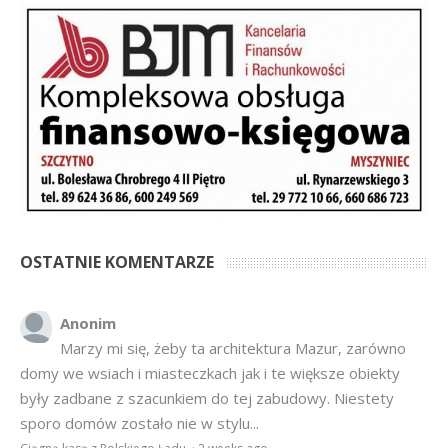
OSTATNIE KOMENTARZE
Anonim
Marzy mi się, żeby ta architektura Mazur, zarówno
domy we wsiach i miasteczkach jak i te większe obiekty
były zadbane z szacunkiem do tej zabudowy. Niestety
sporo domów zostało nie w stylu...