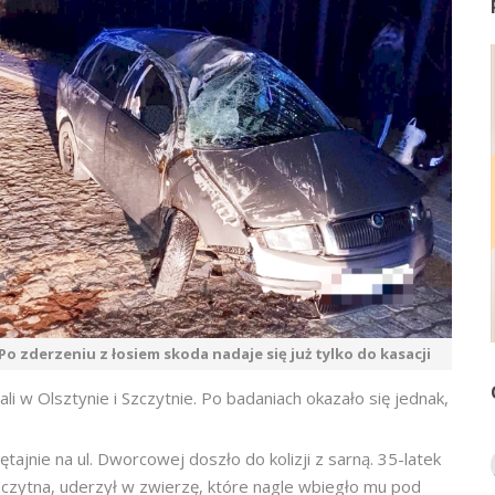
Po zderzeniu z łosiem skoda nadaje się już tylko do kasacji
tali w Olsztynie i Szczytnie. Po badaniach okazało się jednak,
ajnie na ul. Dworcowej doszło do kolizji z sarną. 35-latek
zczytna, uderzył w zwierzę, które nagle wbiegło mu pod