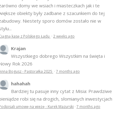
zarówno domy we wsiach i miasteczkach jak i te
większe obiekty były zadbane z szacunkiem do tej
zabudowy. Niestety sporo domów zostało nie w
stylu...
Ciągną kasę z Polskiego Ładu
·
2 weeks ago
Krajan
Wszystkiego dobrego Wszystkim na święta i
Nowy Rok 2026
Anna Bogusz - Pastorałka 2025
·
7 months ago
hahahah
Bardziej tu pasuje inny cytat z Misia: Prawdziwe
pieniądze robi się na drogich, słomianych inwestycjach
Podpisali umowę na wieżę - Kurek Mazurski
·
7 months ago