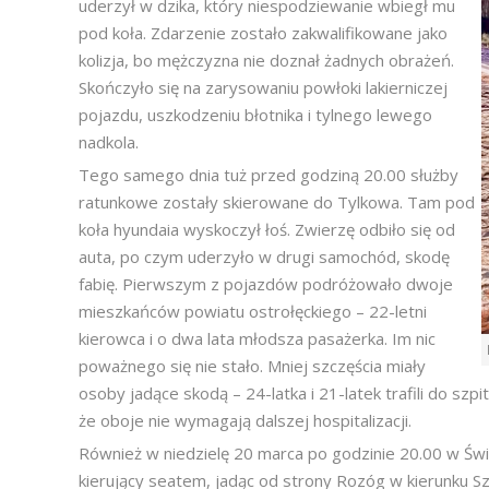
uderzył w dzika, który niespodziewanie wbiegł mu
pod koła. Zdarzenie zostało zakwalifikowane jako
kolizja, bo mężczyzna nie doznał żadnych obrażeń.
Skończyło się na zarysowaniu powłoki lakierniczej
pojazdu, uszkodzeniu błotnika i tylnego lewego
nadkola.
Tego samego dnia tuż przed godziną 20.00 służby
ratunkowe zostały skierowane do Tylkowa. Tam pod
koła hyundaia wyskoczył łoś. Zwierzę odbiło się od
auta, po czym uderzyło w drugi samochód, skodę
fabię. Pierwszym z pojazdów podróżowało dwoje
mieszkańców powiatu ostrołęckiego – 22-letni
kierowca i o dwa lata młodsza pasażerka. Im nic
poważnego się nie stało. Mniej szczęścia miały
osoby jadące skodą – 24-latka i 21-latek trafili do szpi
że oboje nie wymagają dalszej hospitalizacji.
Również w niedzielę 20 marca po godzinie 20.00 w Święt
kierujący seatem, jadąc od strony Rozóg w kierunku S