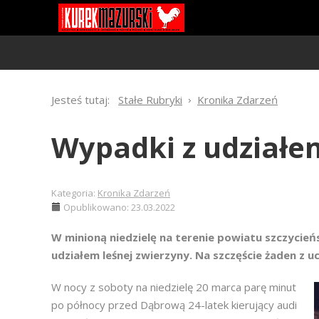
Jesteś tutaj:
Stałe Rubryki
Kronika Zdarzeń
Wypadki z udziałe
Kategoria:
Kronika Zdarzeń
Opublikowano: 23.03.2022
W minioną niedzielę na terenie powiatu szczycie
udziałem leśnej zwierzyny. Na szczęście żaden z 
W nocy z soboty na niedzielę 20 marca parę minut
po północy przed Dąbrową 24-latek kierujący audi