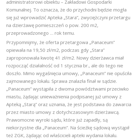
administratorowi obiektu – Zakładowi Gospodarki
Komunalnej. To oznacza, że do przychodni będzie mogła
się już wprowadzić Apteka „Stara”, zwyciężczyni przetargu
na dzierżawę pomieszczeń o pow. 200 m2,
przeprowadzonego … rok temu.
Przypomnijmy, że oferta przetargowa „Panaceum”
opiewała na 19,50 zł/m2, podczas gdy „Stara”
zaproponowała kwotę 41 zł/m2. Nowy dzierżawca miał
rozpocząć działalność od 1 stycznia br., ale do tego nie
doszło. Mimo wygaśnięcia umowy, „Panaceum” nie opuściła
zajmowanego lokalu. Sprawa znalazła finał w sądzie.
„Panaceum” wystąpiła z dwoma powództwami przeciwko
miastu, żądając unieważnienia podpisanej już umowy z
Apteką „Starą” oraz uznania, że jest podstawa do zawarcia
przez miasto umowy z dotychczasowym dzierżawcą.
Prawomocne wyroki sądu, które już zapadły, są
niekorzystne dla „Panaceum”. Na ścieżkę sądową wystąpił
też ZGK, żądając od właścicieli apteki wydania lokalu.