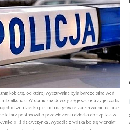
-letnią kobietę, od której wyczuwalna była bardzo silna woń
mila alkoholu. W domu znajdowały się jeszcze trzy jej córki,
że najmłodsze dziecko posiada na główce zaczerwienienie oraz
e lekarz postanowił o przewiezieniu dziecka do szpitala w
 wynikało, iż dziewczynka „wypadła z wózka bo się wierciła”.