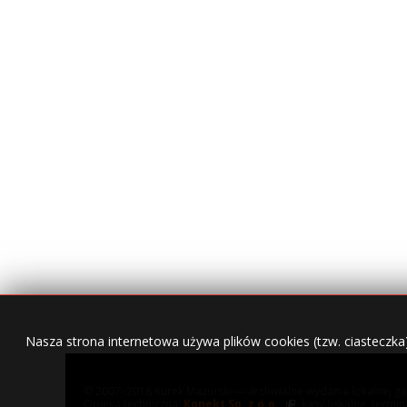
Nasza strona internetowa używa plików cookies (tzw. ciasteczka
© 2007–2018 Kurek Mazurski — archiwalne wydania lokalnej ga
Opieka techniczna:
Konekt Sp. z o.o.
- kasy fiskalne, termi