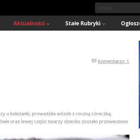
Aktualności
Stałe Rubryki
Ogłosz
Komentarzy: 1
zy u koleżanki, prowadziła wózek z roczną córeczką.
wki oraz lewej części twarzy dziecko zostało przewiezione