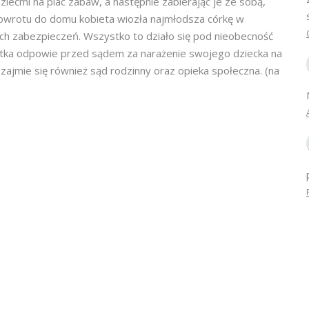
 dziećmi na plac zabaw, a następnie zabierając je ze sobą,
powrotu do domu kobieta wiozła najmłodsza córkę w
h zabezpieczeń. Wszystko to działo się pod nieobecność
-latka odpowie przed sądem za narażenie swojego dziecka na
zajmie się również sąd rodzinny oraz opieka społeczna. (na