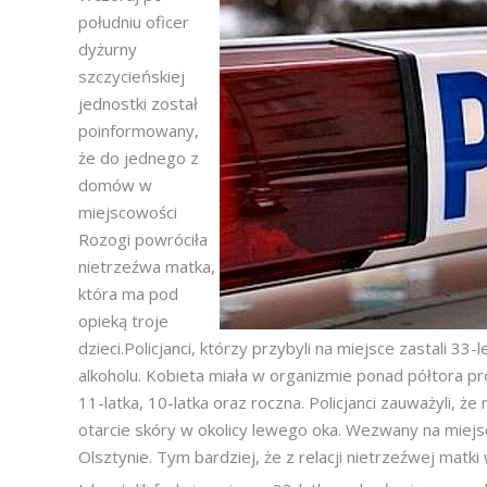
południu oficer
dyżurny
szczycieńskiej
jednostki został
poinformowany,
że do jednego z
domów w
miejscowości
Rozogi powróciła
nietrzeźwa matka,
która ma pod
opieką troje
dzieci.Policjanci, którzy przybyli na miejsce zastali 33
alkoholu. Kobieta miała w organizmie ponad półtora pro
11-latka, 10-latka oraz roczna. Policjanci zauważyli, 
otarcie skóry w okolicy lewego oka. Wezwany na miejsc
Olsztynie. Tym bardziej, że z relacji nietrzeźwej matki