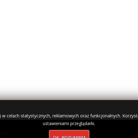
) w celach statystycznych, reklamowych oraz funkcjonalnych. Korzysta
ustawieniami przeglądarki.
zety.
nale płatnicze, usługi IT, wizytówki w lokalnych domenach
OK, ROZUMIEM