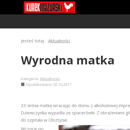
Jesteś tutaj:
Aktualności
Wyrodna matka
Kategoria:
Aktualności
Opublikowano: 02.10.2017
33-letnia matka wracając do domu z alkoholowej impre
Dziewczynka wypadła ze spacerówki. Z obrażeniami głó
do szpitala w Olsztynie.
Wczoraj po