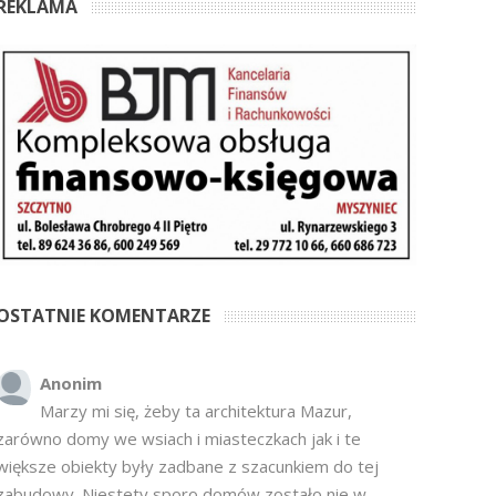
REKLAMA
OSTATNIE KOMENTARZE
Anonim
Marzy mi się, żeby ta architektura Mazur,
zarówno domy we wsiach i miasteczkach jak i te
większe obiekty były zadbane z szacunkiem do tej
zabudowy. Niestety sporo domów zostało nie w