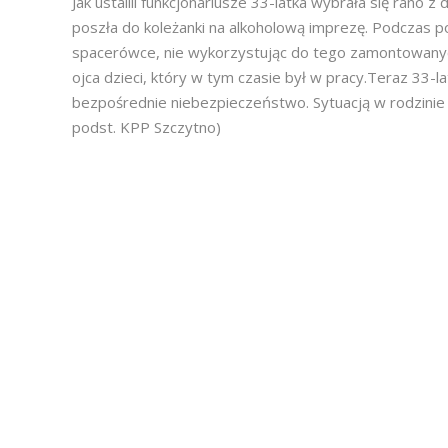
Jak ustalili funkcjonariusze 33-latka wybrała się rano z
poszła do koleżanki na alkoholową imprezę. Podczas 
spacerówce, nie wykorzystując do tego zamontowanyc
ojca dzieci, który w tym czasie był w pracy.Teraz 33
bezpośrednie niebezpieczeństwo. Sytuacją w rodzinie 
podst. KPP Szczytno)