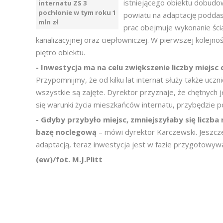
istniejącego obiektu dobud
internatu ZS 3
pochłonie w tym roku 1
powiatu na adaptację podda
mln zł
prac obejmuje wykonanie ścian
kanalizacyjnej oraz ciepłowniczej. W pierwszej kolejn
piętro obiektu.
- Inwestycja ma na celu zwiększenie liczby miejsc
Przypomnijmy, że od kilku lat internat służy także uczn
wszystkie są zajęte. Dyrektor przyznaje, że chętnych 
się warunki życia mieszkańców internatu, przybędzie po
- Gdyby przybyło miejsc, zmniejszyłaby się liczb
bazę noclegową
– mówi dyrektor Karczewski. Jeszcz
adaptacją, teraz inwestycja jest w fazie przygotowyw
(ew)/fot. M.J.Plitt