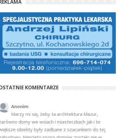
REKLAMA
OSTATNIE KOMENTARZE
Anonim
Marzy mi się, żeby ta architektura Mazur,
zarówno domy we wsiach i miasteczkach jak i te
większe obiekty były zadbane z szacunkiem do tej
zabudowy. Niestety sporo domów zostało nie w