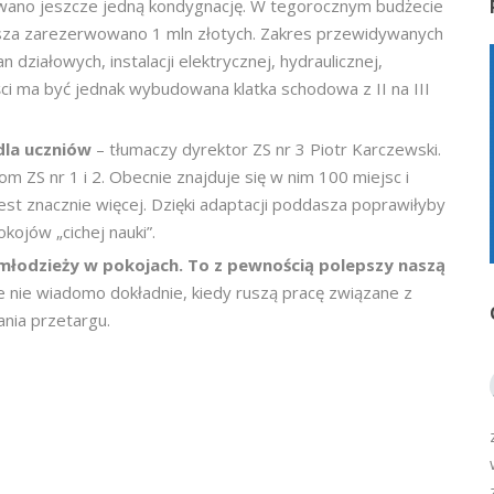
owano jeszcze jedną kondygnację. W tegorocznym budżecie
sza zarezerwowano 1 mln złotych. Zakres przewidywanych
 działowych, instalacji elektrycznej, hydraulicznej,
ości ma być jednak wybudowana klatka schodowa z II na III
 dla uczniów
– tłumaczy dyrektor ZS nr 3 Piotr Karczewski.
iom ZS nr 1 i 2. Obecnie znajduje się w nim 100 miejsc i
jest znacznie więcej. Dzięki adaptacji poddasza poprawiłyby
kojów „cichej nauki”.
a młodzieży w pokojach. To z pewnością polepszy naszą
e nie wiadomo dokładnie, kiedy ruszą pracę związane z
ania przetargu.