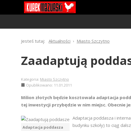
Jesteś tutaj:
Aktualności
Miasto Szczytno
Zaadaptują podda
Kategoria:
Miasto Szczytno
Opublikowano: 11.01.2011
Milion złotych będzie kosztowała adaptacja podda
tej inwestycji przybędzie w nim miejsc. Obecnie je
Adaptacja poddasza i interna
budynku szkoły) to ciąg dals
Adaptacja poddasza