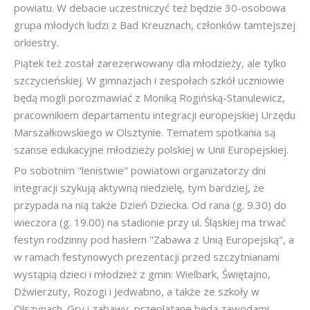
powiatu. W debacie uczestniczyć też będzie 30-osobowa
grupa młodych ludzi z Bad Kreuznach, członków tamtejszej
orkiestry.
Piątek też został zarezerwowany dla młodzieży, ale tylko
szczycieńskiej. W gimnazjach i zespołach szkół uczniowie
będą mogli porozmawiać z Moniką Rogińską-Stanulewicz,
pracownikiem departamentu integracji europejskiej Urzędu
Marszałkowskiego w Olsztynie. Tematem spotkania są
szanse edukacyjne młodzieży polskiej w Unii Europejskiej.
Po sobotnim "lenistwie" powiatowi organizatorzy dni
integracji szykują aktywną niedzielę, tym bardziej, że
przypada na nią także Dzień Dziecka. Od rana (g. 9.30) do
wieczora (g. 19.00) na stadionie przy ul. Śląskiej ma trwać
festyn rodzinny pod hasłem "Zabawa z Unią Europejską", a
w ramach festynowych prezentacji przed szczytnianami
wystąpią dzieci i młodzież z gmin: Wielbark, Świętajno,
Dźwierzuty, Rozogi i Jedwabno, a także ze szkoły w
Olszynach. Gry i zabawy, przeplatane będą zawodami