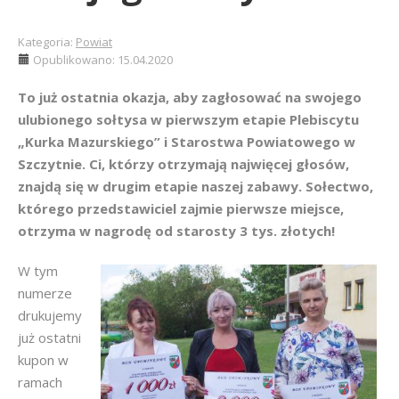
Kategoria:
Powiat
Opublikowano: 15.04.2020
To już ostatnia okazja, aby zagłosować na swojego
ulubionego sołtysa w pierwszym etapie Plebiscytu
„Kurka Mazurskiego” i Starostwa Powiatowego w
Szczytnie. Ci, którzy otrzymają najwięcej głosów,
znajdą się w drugim etapie naszej zabawy. Sołectwo,
którego przedstawiciel zajmie pierwsze miejsce,
otrzyma w nagrodę od starosty 3 tys. złotych!
W tym
numerze
drukujemy
już ostatni
kupon w
ramach