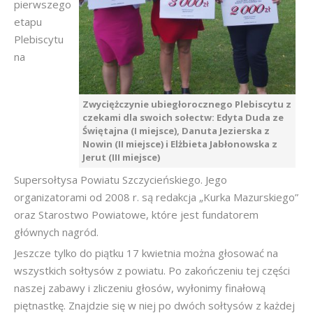
pierwszego
etapu
Plebiscytu
na
Zwyciężczynie ubiegłorocznego Plebiscytu z
czekami dla swoich sołectw: Edyta Duda ze
Świętajna (I miejsce), Danuta Jezierska z
Nowin (II miejsce) i Elżbieta Jabłonowska z
Jerut (III miejsce)
Supersołtysa Powiatu Szczycieńskiego. Jego
organizatorami od 2008 r. są redakcja „Kurka Mazurskiego”
oraz Starostwo Powiatowe, które jest fundatorem
głównych nagród.
Jeszcze tylko do piątku 17 kwietnia można głosować na
wszystkich sołtysów z powiatu. Po zakończeniu tej części
naszej zabawy i zliczeniu głosów, wyłonimy finałową
piętnastkę. Znajdzie się w niej po dwóch sołtysów z każdej