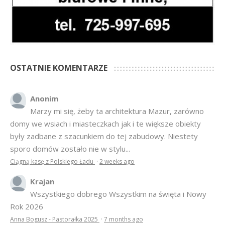
OSTATNIE KOMENTARZE
Anonim
Marzy mi się, żeby ta architektura Mazur, zarówno
domy we wsiach i miasteczkach jak i te większe obiekty
były zadbane z szacunkiem do tej zabudowy. Niestety
sporo domów zostało nie w stylu...
Ciągną kasę z Polskiego Ładu
·
2 weeks ago
Krajan
Wszystkiego dobrego Wszystkim na święta i Nowy
Rok 2026
Anna Bogusz - Pastorałka 2025
·
7 months ago