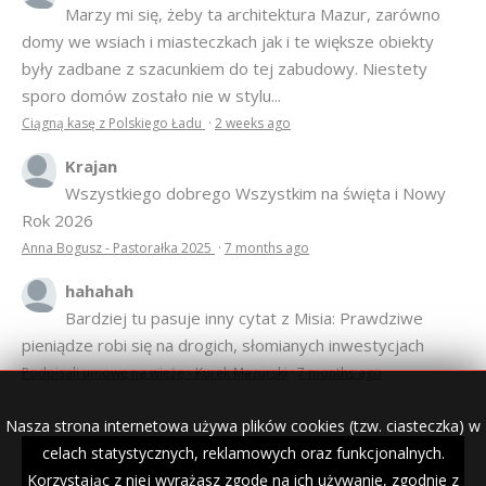
Marzy mi się, żeby ta architektura Mazur, zarówno
domy we wsiach i miasteczkach jak i te większe obiekty
były zadbane z szacunkiem do tej zabudowy. Niestety
sporo domów zostało nie w stylu...
Ciągną kasę z Polskiego Ładu
·
2 weeks ago
Krajan
Wszystkiego dobrego Wszystkim na święta i Nowy
Rok 2026
Anna Bogusz - Pastorałka 2025
·
7 months ago
hahahah
Bardziej tu pasuje inny cytat z Misia: Prawdziwe
pieniądze robi się na drogich, słomianych inwestycjach
Podpisali umowę na wieżę - Kurek Mazurski
·
7 months ago
Nasza strona internetowa używa plików cookies (tzw. ciasteczka) w
celach statystycznych, reklamowych oraz funkcjonalnych.
Korzystając z niej wyrażasz zgodę na ich używanie, zgodnie z
© 2007–2018 Kurek Mazurski — archiwalne wydania lokalnej