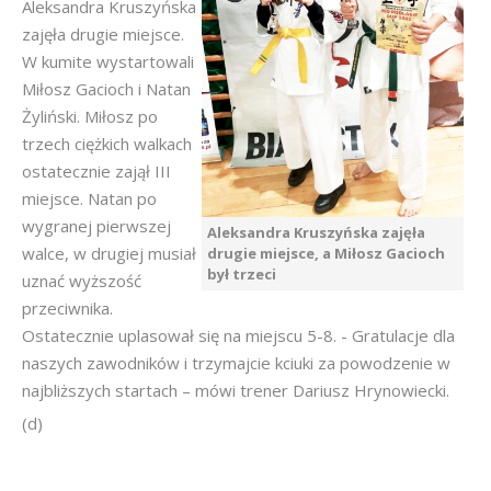
Aleksandra Kruszyńska
zajęła drugie miejsce.
W kumite wystartowali
Miłosz Gacioch i Natan
Żyliński. Miłosz po
trzech ciężkich walkach
ostatecznie zajął III
miejsce. Natan po
wygranej pierwszej
Aleksandra Kruszyńska zajęła
walce, w drugiej musiał
drugie miejsce, a Miłosz Gacioch
był trzeci
uznać wyższość
przeciwnika.
Ostatecznie uplasował się na miejscu 5-8. - Gratulacje dla
naszych zawodników i trzymajcie kciuki za powodzenie w
najbliższych startach – mówi trener Dariusz Hrynowiecki.
(d)