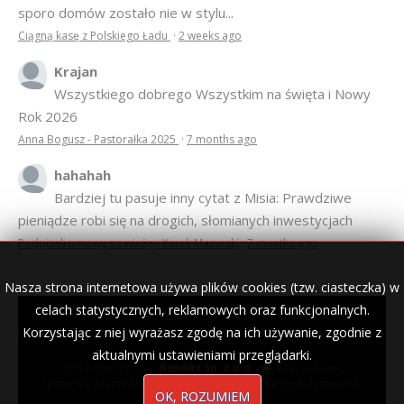
sporo domów zostało nie w stylu...
Ciągną kasę z Polskiego Ładu
·
2 weeks ago
Krajan
Wszystkiego dobrego Wszystkim na święta i Nowy
Rok 2026
Anna Bogusz - Pastorałka 2025
·
7 months ago
hahahah
Bardziej tu pasuje inny cytat z Misia: Prawdziwe
pieniądze robi się na drogich, słomianych inwestycjach
Podpisali umowę na wieżę - Kurek Mazurski
·
7 months ago
Nasza strona internetowa używa plików cookies (tzw. ciasteczka) w
celach statystycznych, reklamowych oraz funkcjonalnych.
Korzystając z niej wyrażasz zgodę na ich używanie, zgodnie z
© 2007–2018 Kurek Mazurski — archiwalne wydania lokalnej
gazety.
aktualnymi ustawieniami przeglądarki.
Opieka techniczna:
Konekt Sp. z o.o.
- kasy fiskalne,
terminale płatnicze, usługi IT, wizytówki w lokalnych domenach
OK, ROZUMIEM