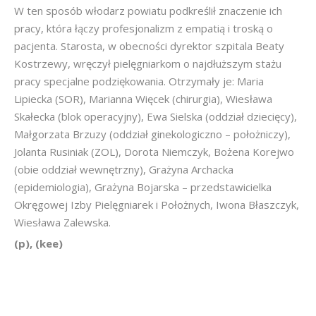
W ten sposób włodarz powiatu podkreślił znaczenie ich
pracy, która łączy profesjonalizm z empatią i troską o
pacjenta. Starosta, w obecności dyrektor szpitala Beaty
Kostrzewy, wręczył pielęgniarkom o najdłuższym stażu
pracy specjalne podziękowania. Otrzymały je: Maria
Lipiecka (SOR), Marianna Więcek (chirurgia), Wiesława
Skałecka (blok operacyjny), Ewa Sielska (oddział dziecięcy),
Małgorzata Brzuzy (oddział ginekologiczno – położniczy),
Jolanta Rusiniak (ZOL), Dorota Niemczyk, Bożena Korejwo
(obie oddział wewnętrzny), Grażyna Archacka
(epidemiologia), Grażyna Bojarska – przedstawicielka
Okręgowej Izby Pielęgniarek i Położnych, Iwona Błaszczyk,
Wiesława Zalewska.
(p), (kee)