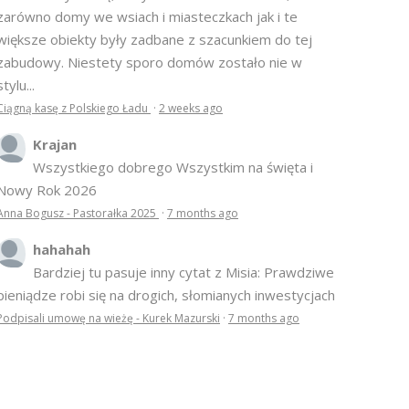
zarówno domy we wsiach i miasteczkach jak i te
większe obiekty były zadbane z szacunkiem do tej
zabudowy. Niestety sporo domów zostało nie w
stylu...
Ciągną kasę z Polskiego Ładu
·
2 weeks ago
Krajan
Wszystkiego dobrego Wszystkim na święta i
Nowy Rok 2026
Anna Bogusz - Pastorałka 2025
·
7 months ago
hahahah
Bardziej tu pasuje inny cytat z Misia: Prawdziwe
pieniądze robi się na drogich, słomianych inwestycjach
Podpisali umowę na wieżę - Kurek Mazurski
·
7 months ago