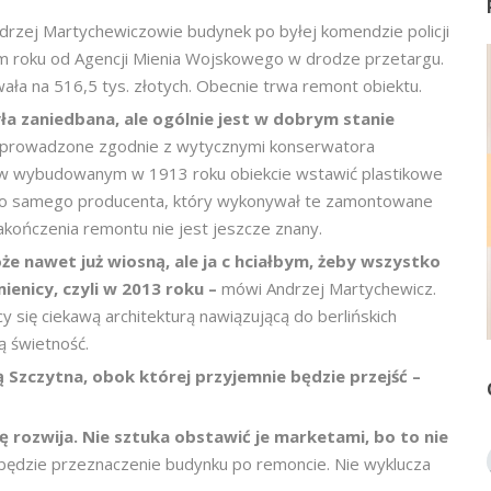
drzej Martychewiczowie budynek po byłej komendzie policji
łym roku od Agencji Mienia Wojskowego w drodze przetargu.
wała na 516,5 tys. złotych. Obecnie trwa remont obiektu.
ła zaniedbana, ale ogólnie jest w dobrym stanie
ą prowadzone zgodnie z wytycznymi konserwatora
 w wybudowanym w 1913 roku obiekcie wstawić plastikowe
ego samego producenta, który wykonywał te zamontowane
kończenia remontu nie jest jeszcze znany.
e nawet już wiosną, ale ja c
hciałbym, żeby wszystko
enicy, czyli w 2013 roku –
mówi Andrzej Martychewicz.
 się ciekawą architekturą nawiązującą do berlińskich
 świetność.
bą Szczytna, obok której przyjemnie będzie przejść –
ię rozwija. Nie sztuka obstawić je marketami, bo to nie
e będzie przeznaczenie budynku po remoncie. Nie wyklucza