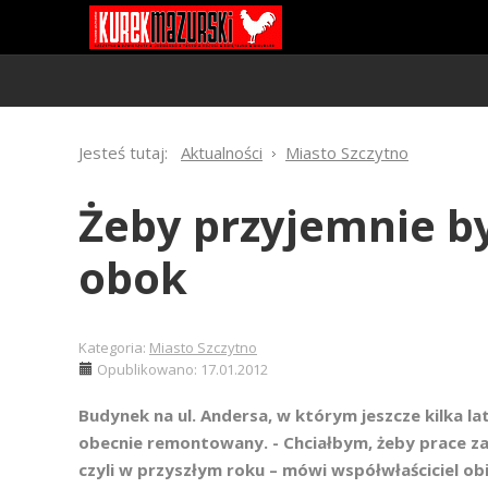
Jesteś tutaj:
Aktualności
Miasto Szczytno
Żeby przyjemnie by
obok
Kategoria:
Miasto Szczytno
Opublikowano: 17.01.2012
Budynek na ul. Andersa, w którym jeszcze kilka la
obecnie remontowany. - Chciałbym, żeby prace za
czyli w przyszłym roku – mówi współwłaściciel ob