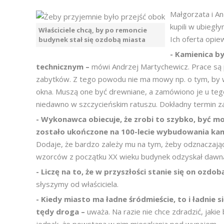
Małgorzata i An
kupili w ubieg
Właściciele chcą, by po remoncie
Ich oferta opie
budynek stał się ozdobą miasta
- Kamienica by
technicznym –
mówi Andrzej Martychewicz. Prace s
zabytków. Z tego powodu nie ma mowy np. o tym, by
okna. Muszą one być drewniane, a zamówiono je u t
niedawno w szczycieńskim ratuszu. Dokładny termin za
- Wykonawca obiecuje, że zrobi to szybko, być moż
zostało ukończone na 100-lecie wybudowania kami
Dodaje, że bardzo zależy mu na tym, żeby odznaczający
wzorców z początku XX wieku budynek odzyskał dawną
- Liczę na to, że w przyszłości stanie się on ozdo
słyszymy od właściciela.
- Kiedy miasto ma ładne śródmieście, to i ładnie s
tędy droga –
uważa. Na razie nie chce zdradzić, jaki