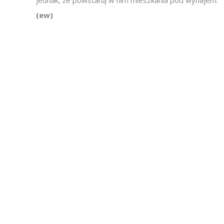
jednak, że powstaną w nim mieszkania pod wynajem.
(ew)