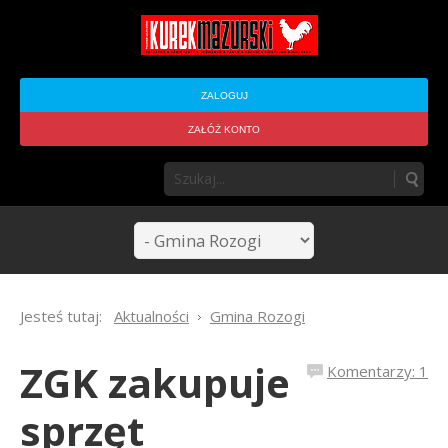
ZALOGUJ
ZAŁÓŻ KONTO
Jesteś tutaj:
Aktualności
Gmina Rozogi
ZGK zakupuje
Komentarzy: 1
sprzęt