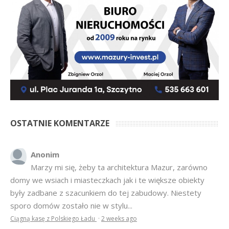
OSTATNIE KOMENTARZE
Anonim
Marzy mi się, żeby ta architektura Mazur, zarówno
domy we wsiach i miasteczkach jak i te większe obiekty
były zadbane z szacunkiem do tej zabudowy. Niestety
sporo domów zostało nie w stylu...
Ciągną kasę z Polskiego Ładu
·
2 weeks ago