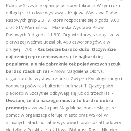
Policji w Szczytnie opanuje psia arystokracja. W tym roku
odbędą się tu dwie wystawy – Krajowa Wystawa Psów
Rasowych grup 2,3 i 9, która rozpocznie się o godz. 9.00
oraz XLV Warmińsko – Mazurska Wystawa Psów
Rasowych (od godz. 11.30). Organizatorzy szacują, że w
pierwszej weźmie udział ok. 400 czworonogów, a w
drugiej – 700.
- Ras będzie bardzo dużo. Oczywiście
najliczniej reprezentowane są te najbardziej
popularne, ale nie zabraknie też pojedynczych sztuk
bardzo rzadkich ras –
mówi Magdalena Olbryś,
organizatorka wystaw, członkini Związku Kynologicznego i
hodowca psów ras bulterier i bullmastiff. Zjazdy psich
piękności w Szczytnie odbywają się już od trzech lat.
-
Uważam, że dla naszego miasta to bardzo dobra
promocja –
zauważa pani Magdalena, podkreślając, że
pomoc w organizacji oferuje miasto oraz WSPol. W
minionych latach udział w wystawach brali udział hodowcy
nie tylko z Polski, ale też Litwy, Białorusi, Rosji i Niemiec.