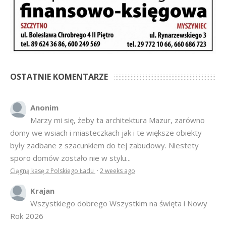
OSTATNIE KOMENTARZE
Anonim
Marzy mi się, żeby ta architektura Mazur, zarówno
domy we wsiach i miasteczkach jak i te większe obiekty
były zadbane z szacunkiem do tej zabudowy. Niestety
sporo domów zostało nie w stylu...
Ciągną kasę z Polskiego Ładu
·
2 weeks ago
Krajan
Wszystkiego dobrego Wszystkim na święta i Nowy
Rok 2026