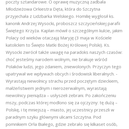
poczty sztandarowe. O oprawę muzyczną zadbała
Młodzieżowa Orkiestra Dęta, która do Szczytna
przyjechała z Lidzbarka Welskiego. Homilię wygłosił ks.
kanonik Andrzej Wysocki, proboszcz szczycieńskiej parafii
Świętego Krzyża. Kapłan mówił o szczególnym kulcie, jakim
Polacy od wieków otaczają Maryję (3 maja w Kościele
katolickim to Święto Matki Bożej Królowej Polski). Ks.
Wysocki zwrócił także uwagę na paradoks naszych czasów:
choć jesteśmy narodem wolnym, nie brakuje wśród
Polaków ludzi, jego zdaniem, zniewolonych. Przyczyn tego
upatrywał we wpływach obcych i środowisk liberalnych. -
Wyrastają niewolnicy strachu przed poczętym dzieckiem,
małżeństwem jednym i nierozerwalnym, wyrastają
niewolnicy pieniądza – usłyszeli zebrani. Po zakończeniu
mszy, podczas której modlono się za ojczyzny: tę dużą –
Polskę, i tę mniejszą – miasto, jej uczestnicy przeszli w
paradnym szyku głównymi ulicami Szczytna. Pod
pomnikiem Orła Białego, gdzie zebrało się kilkaset osób,