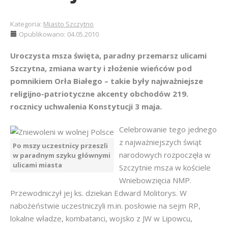
Kategoria:
Miasto Szczytno
Opublikowano: 04.05.2010
Uroczysta msza święta, paradny przemarsz ulicami
Szczytna, zmiana warty i złożenie wieńców pod
pomnikiem Orła Białego – takie były najważniejsze
religijno-patriotyczne akcenty obchodów 219.
rocznicy uchwalenia Konstytucji 3 maja.
Celebrowanie tego jednego
z najważniejszych świąt
Po mszy uczestnicy przeszli
narodowych rozpoczęła w
w paradnym szyku głównymi
ulicami miasta
Szczytnie msza w kościele
Wniebowzięcia NMP.
Przewodniczył jej ks. dziekan Edward Molitorys. W
nabożeństwie uczestniczyli m.in. posłowie na sejm RP,
lokalne władze, kombatanci, wojsko z JW w Lipowcu,